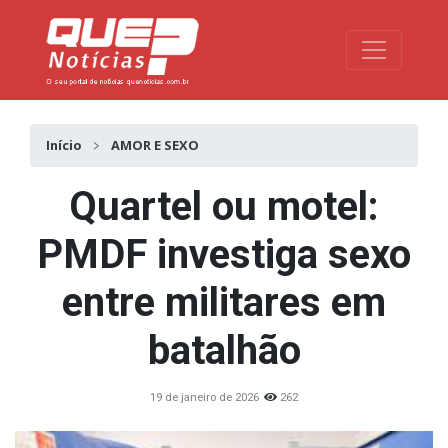
Toggle na
Início
AMOR E SEXO
Quartel ou motel:
PMDF investiga sexo
entre militares em
batalhão
19 de janeiro de 2026
262