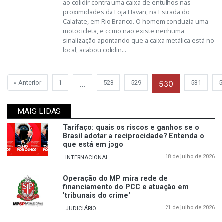
ao colidir contra uma caixa de entulhos nas
proximidades da Loja Havan, na Estrada do
Calafate, em Rio Branco. O homem conduzia uma
motocicleta, e como não existe nenhuma
sinalização apontando que a caixa metálica está no
local, acabou colidin...
« Anterior
1
…
528
529
530
531
5
MAIS LIDAS
Tarifaço: quais os riscos e ganhos se o
Brasil adotar a reciprocidade? Entenda o
que está em jogo
18 de julho de 2026
INTERNACIONAL
Operação do MP mira rede de
financiamento do PCC e atuação em
'tribunais do crime'
21 de julho de 2026
JUDICIÁRIO