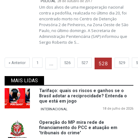
POLICIAL
28 de outubro de 2017
Um dos alvos de uma megaoperação nacional
contra a pedofilia, realizada no último dia 20, foi
encontrado morto no Centro de Detenção
Provisória 2 de Pinheiros, na Zona Oeste de São
Paulo, no último domingo. A Secretaria de
Administração Penitenciária (SAP) informou que
Sergio Roberto de S...
« Anterior
1
…
526
527
528
529
5
MAIS LIDAS
Tarifaço: quais os riscos e ganhos se o
Brasil adotar a reciprocidade? Entenda o
que está em jogo
18 de julho de 2026
INTERNACIONAL
Operação do MP mira rede de
financiamento do PCC e atuação em
'tribunais do crime'