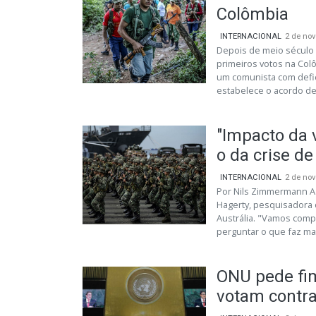
Colômbia
INTERNACIONAL
2 de no
Depois de meio século 
primeiros votos na Col
um comunista com defic
estabelece o acordo de 
"Impacto da 
o da crise de
INTERNACIONAL
2 de no
Por Nils Zimmermann A 
Hagerty, pesquisadora 
Austrália. "Vamos comp
perguntar o que faz mai
ONU pede fim
votam contr