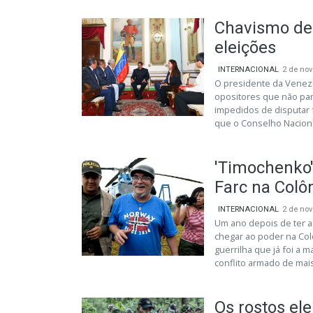
Chavismo def
eleições
INTERNACIONAL
2 de no
O presidente da Venezu
opositores que não par
impedidos de disputar fu
que o Conselho Nacional
'Timochenko'
Farc na Colô
INTERNACIONAL
2 de no
Um ano depois de ter a
chegar ao poder na Col
guerrilha que já foi a 
conflito armado de mais
Os rostos ele