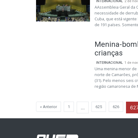
INTERNACIONAL
2 de no
AAssembleia Geral da O
necessidade de derruba
Cuba, que está vigente 
de 191 países. Somente 
Menina-bomb
crianças
INTERNACIONAL
1 de no
Uma menina menor de i
norte de Camarões, próx
(31). Pelo menos seis 
região camaronesa de M
« Anterior
1
…
625
626
62