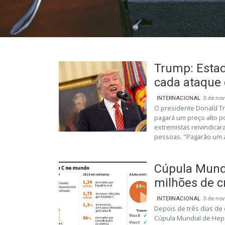
Trump: Estad
cada ataque 
INTERNACIONAL
3 de no
O presidente Donald Tr
pagará um preço alto p
extremistas reivindica
pessoas. "Pagarão um a
Cúpula Mundi
milhões de c
INTERNACIONAL
3 de no
Depois de três dias de
Cúpula Mundial de Hepa