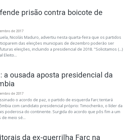
ende prisão contra boicote de
vembro de 2017
ela, Nicolás Maduro, advertiu nesta quarta-feira que os partidos
ticiparem das eleições municipais de dezembro poderão ser
turas eleições, incluindo a presidencial de 2018. "Solicitamos (...)
 Eleito...
: a ousada aposta presidencial da
mbia
vembro de 2017
ssinado o acordo de paz, o partido de esquerda Farc tentará
ômbia com candidato presidencial próprio: Timochenko, o líder da
mais poderosa do continente. Surgida do acordo que pôs fim a um
 de meio sé...
itorais da ex-guerrilha Farc na