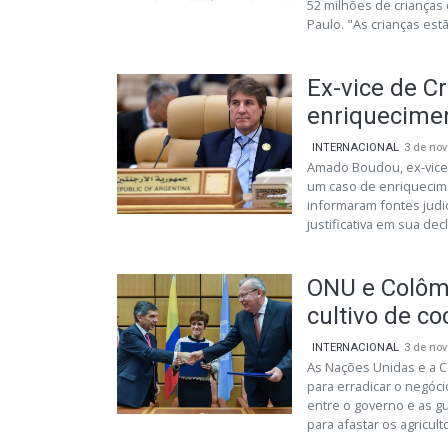
52 milhões de crianças
Paulo. "As crianças estão
Ex-vice de Cr
enriqueciment
INTERNACIONAL
3 de no
Amado Boudou, ex-vice-p
um caso de enriquecimen
informaram fontes judi
justificativa em sua decl
ONU e Colômb
cultivo de co
INTERNACIONAL
3 de no
As Nações Unidas e a C
para erradicar o negóc
entre o governo e as gu
para afastar os agriculto