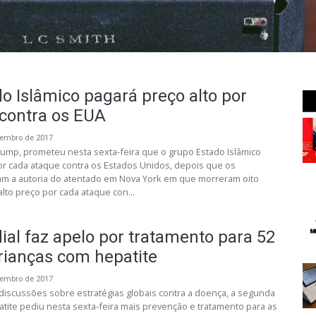
o Islâmico pagará preço alto por
contra os EUA
vembro de 2017
ump, prometeu nesta sexta-feira que o grupo Estado Islâmico
or cada ataque contra os Estados Unidos, depois que os
ram a autoria do atentado em Nova York em que morreram oito
lto preço por cada ataque con...
al faz apelo por tratamento para 52
rianças com hepatite
vembro de 2017
 discussões sobre estratégias globais contra a doença, a segunda
tite pediu nesta sexta-feira mais prevenção e tratamento para as