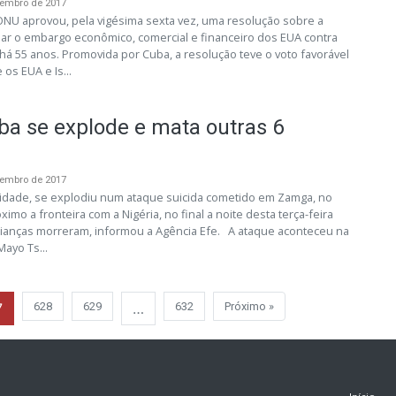
vembro de 2017
NU aprovou, pela vigésima sexta vez, uma resolução sobre a
r o embargo econômico, comercial e financeiro dos EUA contra
há 55 anos. Promovida por Cuba, a resolução teve o voto favorável
os EUA e Is...
a se explode e mata outras 6
vembro de 2017
dade, se explodiu num ataque suicida cometido em Zamga, no
imo a fronteira com a Nigéria, no final a noite desta terça-feira
crianças morreram, informou a Agência Efe. A ataque aconteceu na
ayo Ts...
7
628
629
…
632
Próximo »