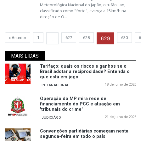
Meteorológica Nacional do Japão, o tufão Lan,
classificado como "forte", avança a 15km/h na
direção de O...
« Anterior
1
…
627
628
629
630
6
MAIS LIDAS
Tarifaço: quais os riscos e ganhos se o
Brasil adotar a reciprocidade? Entenda o
que está em jogo
18 de julho de 2026
INTERNACIONAL
Operação do MP mira rede de
financiamento do PCC e atuação em
'tribunais do crime'
21 de julho de 2026
JUDICIÁRIO
Convenções partidárias começam nesta
segunda-feira em todo o país