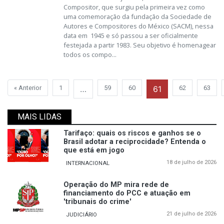
Compositor, que surgiu pela primeira vez como
uma comemoração da fundação da Sociedade de
Autores e Compositores do México (SACM), nessa
data em 1945 e só passou a ser oficialmente
festejada a partir 1983. Seu objetivo é homenagear
todos os compo...
« Anterior
1
…
59
60
61
62
63
MAIS LIDAS
Tarifaço: quais os riscos e ganhos se o
Brasil adotar a reciprocidade? Entenda o
que está em jogo
18 de julho de 2026
INTERNACIONAL
Operação do MP mira rede de
financiamento do PCC e atuação em
'tribunais do crime'
21 de julho de 2026
JUDICIÁRIO