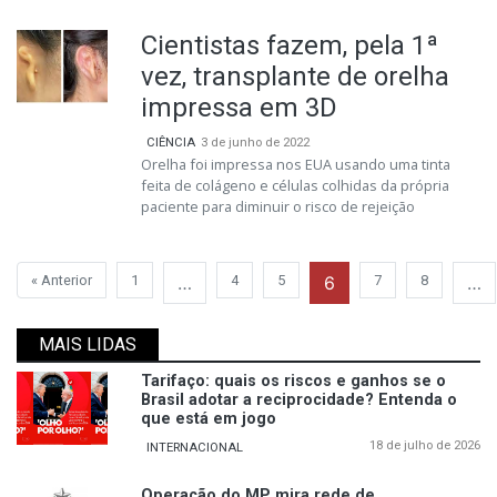
Cientistas fazem, pela 1ª
vez, transplante de orelha
impressa em 3D
CIÊNCIA
3 de junho de 2022
Orelha foi impressa nos EUA usando uma tinta
feita de colágeno e células colhidas da própria
paciente para diminuir o risco de rejeição
« Anterior
1
…
4
5
6
7
8
…
MAIS LIDAS
Tarifaço: quais os riscos e ganhos se o
Brasil adotar a reciprocidade? Entenda o
que está em jogo
18 de julho de 2026
INTERNACIONAL
Operação do MP mira rede de