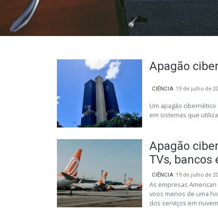
Apagão ciber
CIÊNCIA
19 de julho de 2
Um apagão cibernético 
em sistemas que utili
Apagão ciber
TVs, bancos 
CIÊNCIA
19 de julho de 2
As empresas American Ai
voos menos de uma hora
dos serviços em nuvem