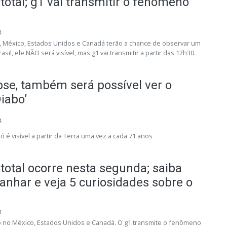
 total; g1 vai transmitir o fenômeno
4
), México, Estados Unidos e Canadá terão a chance de observar um
rasil, ele NÃO será visível, mas g1 vai transmitir a partir das 12h30.
pse, também será possível ver o
iabo’
4
é visível a partir da Terra uma vez a cada 71 anos
 total ocorre nesta segunda; saiba
har e veja 5 curiosidades sobre o
4
to no México, Estados Unidos e Canadá. O g1 transmite o fenômeno