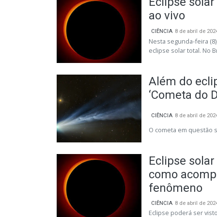
Eclipse solar
ao vivo
CIÊNCIA
8 de abril de 202
Nesta segunda-feira (8
eclipse solar total. No B
Além do ecli
‘Cometa do D
CIÊNCIA
8 de abril de 202
O cometa em questão só 
Eclipse solar
como acompan
fenômeno
CIÊNCIA
8 de abril de 202
Eclipse poderá ser vis