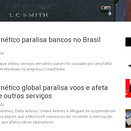
nético paralisa bancos no Brasil
024
que afetou serviços em vários países foi causado por uma falha
zam Windows na empresa CrowdStrike.
nético global paralisa voos e afeta
e outros serviços
024
rlines, Delta Airlines, United Airlines e Allegiant Air suspenderam
 depois que a Microsoft comunicou ter resolvido a interrupção
 que afetou várias operadoras