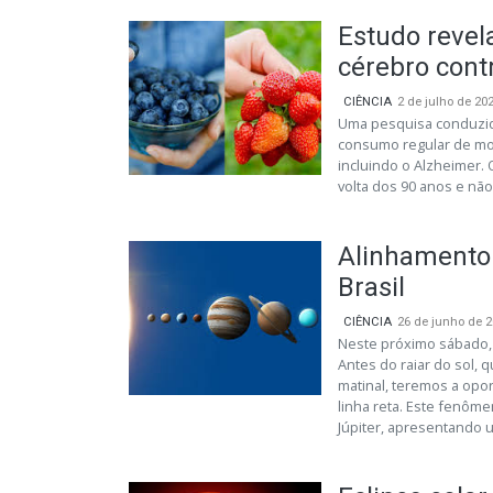
Estudo revel
cérebro con
CIÊNCIA
2 de julho de 20
Uma pesquisa conduzida
consumo regular de mo
incluindo o Alzheimer.
volta dos 90 anos e não
Alinhamento 
Brasil
CIÊNCIA
26 de junho de 
Neste próximo sábado, u
Antes do raiar do sol, 
matinal, teremos a op
linha reta. Este fenôme
Júpiter, apresentando u