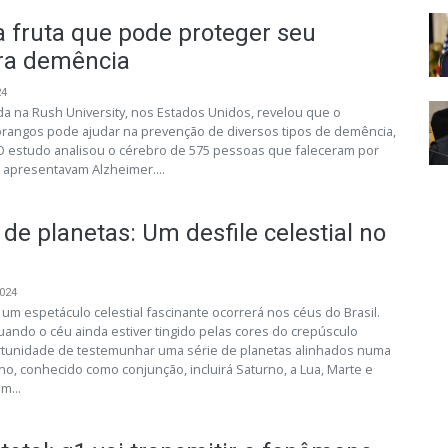
a fruta que pode proteger seu
tra demência
24
 na Rush University, nos Estados Unidos, revelou que o
rangos pode ajudar na prevenção de diversos tipos de demência,
 O estudo analisou o cérebro de 575 pessoas que faleceram por
 apresentavam Alzheimer....
de planetas: Um desfile celestial no
2024
m espetáculo celestial fascinante ocorrerá nos céus do Brasil.
quando o céu ainda estiver tingido pelas cores do crepúsculo
ortunidade de testemunhar uma série de planetas alinhados numa
no, conhecido como conjunção, incluirá Saturno, a Lua, Marte e
m...