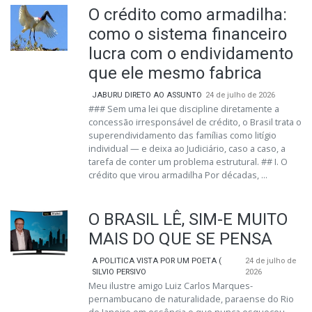
O crédito como armadilha:
como o sistema financeiro
lucra com o endividamento
que ele mesmo fabrica
JABURU DIRETO AO ASSUNTO
24 de julho de 2026
### Sem uma lei que discipline diretamente a
concessão irresponsável de crédito, o Brasil trata o
superendividamento das famílias como litígio
individual — e deixa ao Judiciário, caso a caso, a
tarefa de conter um problema estrutural. ## I. O
crédito que virou armadilha Por décadas, ...
O BRASIL LÊ, SIM-E MUITO
MAIS DO QUE SE PENSA
A POLITICA VISTA POR UM POETA (
24 de julho de
SILVIO PERSIVO
2026
Meu ilustre amigo Luiz Carlos Marques-
pernambucano de naturalidade, paraense do Rio