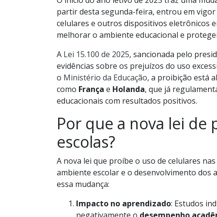
O início do ano letivo de 2025 traz uma muda
partir desta segunda-feira, entrou em vigor
celulares e outros dispositivos eletrônicos 
melhorar o ambiente educacional e proteger
A
Lei 15.100 de 2025
, sancionada pelo presi
evidências sobre os prejuízos do uso exces
o
Ministério da Educação
, a proibição está 
como
França
e
Holanda
, que já regulamen
educacionais com resultados positivos.
Por que a nova lei de 
escolas?
A nova lei que proíbe o uso de celulares nas
ambiente escolar e o desenvolvimento dos a
essa mudança:
Impacto no aprendizado
: Estudos in
negativamente o
desempenho acadê