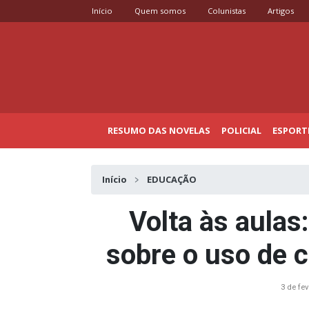
Início
Quem somos
Colunistas
Artigos
RESUMO DAS NOVELAS
POLICIAL
ESPORT
Início
EDUCAÇÃO
Volta às aulas:
sobre o uso de c
3 de fev