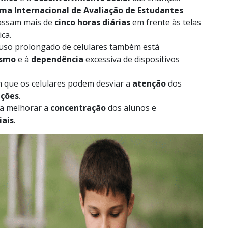
ma Internacional de Avaliação de Estudantes
assam mais de
cinco horas diárias
em frente às telas
ca.
 uso prolongado de celulares também está
ismo
e à
dependência
excessiva de dispositivos
am que os celulares podem desviar a
atenção
dos
ações
.
isa melhorar a
concentração
dos alunos e
iais
.