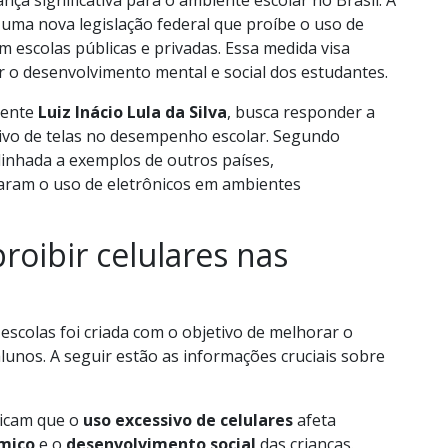
nça significativa para o ambiente escolar no Brasil. A
 uma nova legislação federal que proíbe o uso de
em escolas públicas e privadas. Essa medida visa
 o desenvolvimento mental e social dos estudantes.
dente
Luiz Inácio Lula da Silva
, busca responder a
sivo de telas no desempenho escolar. Segundo
alinhada a exemplos de outros países,
taram o uso de eletrônicos em ambientes
proibir celulares nas
 escolas foi criada com o objetivo de melhorar o
lunos. A seguir estão as informações cruciais sobre
dicam que o
uso excessivo de celulares
afeta
mico
e o
desenvolvimento social
das crianças.