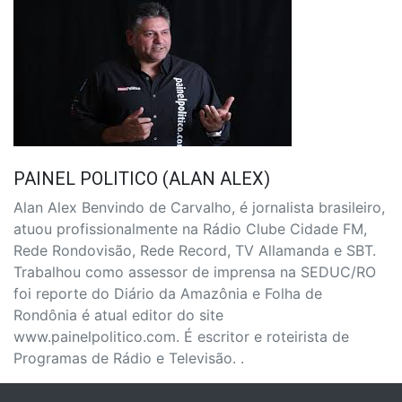
PAINEL POLITICO (ALAN ALEX)
Alan Alex Benvindo de Carvalho, é jornalista brasileiro,
atuou profissionalmente na Rádio Clube Cidade FM,
Rede Rondovisão, Rede Record, TV Allamanda e SBT.
Trabalhou como assessor de imprensa na SEDUC/RO
foi reporte do Diário da Amazônia e Folha de
Rondônia é atual editor do site
www.painelpolitico.com. É escritor e roteirista de
Programas de Rádio e Televisão. .