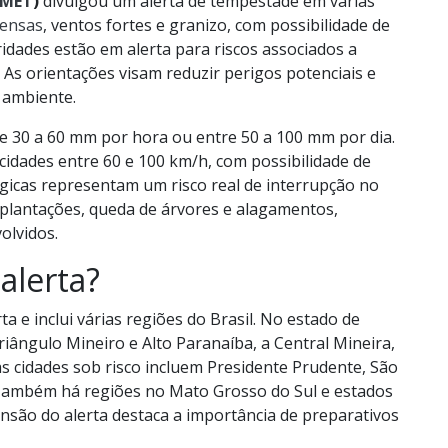
NMET
)
divulgou um alerta de tempestade em várias
tensas
, ventos fortes e granizo, com possibilidade de
idades estão em alerta para riscos associados a
 As orientações visam reduzir perigos potenciais e
 ambiente.
re 30 a 60 mm por hora ou entre 50 a 100 mm por dia.
cidades entre 60 e 100 km/h, com possibilidade de
gicas representam um risco real de interrupção no
 plantações, queda de árvores e alagamentos,
olvidos.
alerta?
 e inclui várias regiões do Brasil. No estado de
riângulo Mineiro e Alto Paranaíba, a Central Mineira,
s cidades sob risco incluem Presidente Prudente, São
 Também há regiões no Mato Grosso do Sul e estados
nsão do alerta destaca a importância de preparativos