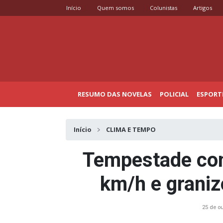
Início
Quem somos
Colunistas
Artigos
RESUMO DAS NOVELAS
POLICIAL
ESPORT
Início
CLIMA E TEMPO
Tempestade com
km/h e graniz
25 de o