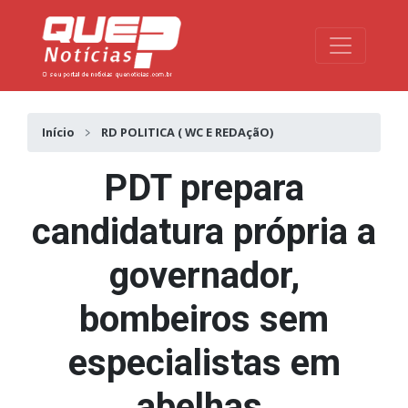
Toggle na
Início
RD POLITICA ( WC E REDAçãO)
PDT prepara
candidatura própria a
governador,
bombeiros sem
especialistas em
abelhas,