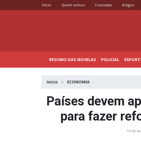
Início
Quem somos
Colunistas
Artigos
RESUMO DAS NOVELAS
POLICIAL
ESPORT
Início
ECONOMIA
Países devem ap
para fazer ref
15 de ou