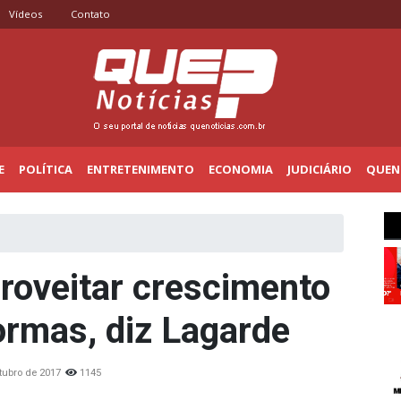
Vídeos
Contato
E
POLÍTICA
ENTRETENIMENTO
ECONOMIA
JUDICIÁRIO
QUENO
roveitar crescimento
ormas, diz Lagarde
tubro de 2017
1145