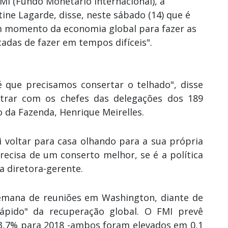
MI (Fundo Monetário Internacional), a
tine Lagarde, disse, neste sábado (14) que é
m momento da economia global para fazer as
adas de fazer em tempos difíceis".
é que precisamos consertar o telhado", disse
ntrar com os chefes das delegações dos 189
 da Fazenda, Henrique Meirelles.
i voltar para casa olhando para a sua própria
recisa de um conserto melhor, se é a política
 a diretora-gerente.
semana de reuniões em Washington, diante de
pido" da recuperação global. O FMI prevê
 3,7% para 2018 -ambos foram elevados em 0,1