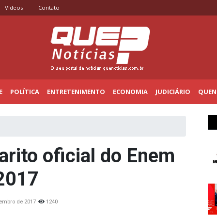
Vídeos
Contato
E
POLÍTICA
ENTRETENIMENTO
ECONOMIA
JUDICIÁRIO
QUENO
arito oficial do Enem
2017
vembro de 2017
1240