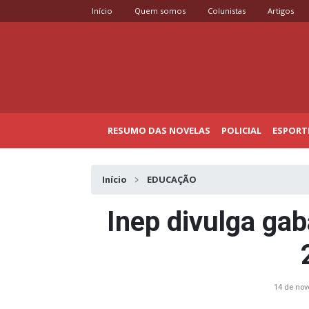
Início
Quem somos
Colunistas
Artigos
RESUMO DAS NOVELAS
POLICIAL
ESPORT
Início
EDUCAÇÃO
Inep divulga gab
14 de no