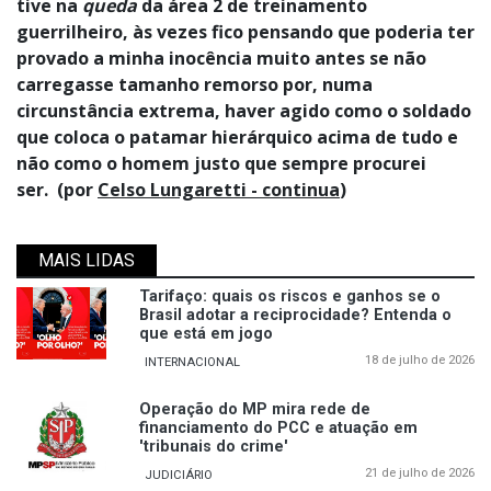
tive na
queda
da área 2 de treinamento
guerrilheiro, às vezes fico pensando que poderia ter
provado a minha inocência muito antes se não
carregasse tamanho remorso por, numa
circunstância extrema, haver agido como o soldado
que coloca o patamar hierárquico acima de tudo e
não como o homem justo que sempre procurei
ser.
(por
Celso Lungaretti - continua
)
MAIS LIDAS
Tarifaço: quais os riscos e ganhos se o
Brasil adotar a reciprocidade? Entenda o
que está em jogo
18 de julho de 2026
INTERNACIONAL
Operação do MP mira rede de
financiamento do PCC e atuação em
'tribunais do crime'
21 de julho de 2026
JUDICIÁRIO