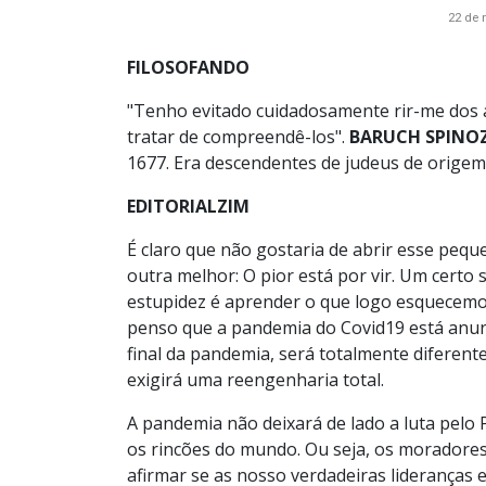
22 de 
FILOSOFANDO
"Tenho evitado cuidadosamente rir-me dos a
tratar de compreendê-los".
BARUCH SPINO
1677. Era descendentes de judeus de orige
EDITORIALZIM
É claro que não gostaria de abrir esse pequ
outra melhor: O pior está por vir. Um certo
estupidez é aprender o que logo esquecem
penso que a pandemia do Covid19 está anu
final da pandemia, será totalmente diferen
exigirá uma reengenharia total.
A pandemia não deixará de lado a luta pelo
os rincões do mundo. Ou seja, os moradores d
afirmar se as nosso verdadeiras lideranças