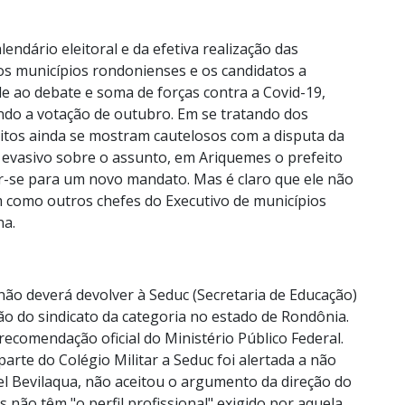
ndário eleitoral e da efetiva realização das
dos municípios rondonienses e os candidatos a
 ao debate e soma de forças contra a Covid-19,
sando a votação de outubro. Em se tratando dos
eitos ainda se mostram cautelosos com a disputa da
 evasivo sobre o assunto, em Ariquemes o prefeito
ar-se para um novo mandato. Mas é claro que ele não
m como outros chefes do Executivo de municípios
na.
não deverá devolver à Seduc (Secretaria de Educação)
o do sindicato da categoria no estado de Rondônia.
ecomendação oficial do Ministério Público Federal.
rte do Colégio Militar a Seduc foi alertada a não
el Bevilaqua, não aceitou o argumento da direção do
 não têm "o perfil profissional" exigido por aquela