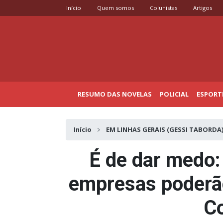
Início
Quem somos
Colunistas
Artigos
RESUMO DAS NOVELAS
POLICIAL
ESPORT
Início
EM LINHAS GERAIS (GESSI TABORDA
É de dar medo
empresas poderã
C