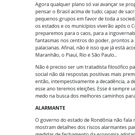
Agora qualquer plano só vai avançar se pro
pensar o Brasil acima de tudo; capaz de sac
pequenos grupos em favor de toda a socieda
os estados e os municípios viverão após o 
preparemos para o caos, para a ingovernabil
fantasmas nos centros do poder, prontos a 
palacianas. Afinal, não é isso que já está a
Maranhão, o Piauí, Rio e São Paulo...
Não é preciso ser um tratadista filosófico
social não dá respostas positivas mais pre
então, intempestivamente a decadência, a de
esse ano teremos eleições. Esse é sempre 
medo na busca dos melhores caminhos para 
ALARMANTE
O governo do estado de Rondônia não fala n
mostram detalhes dos riscos alarmantes p
medidas de fechamento da economia adotad