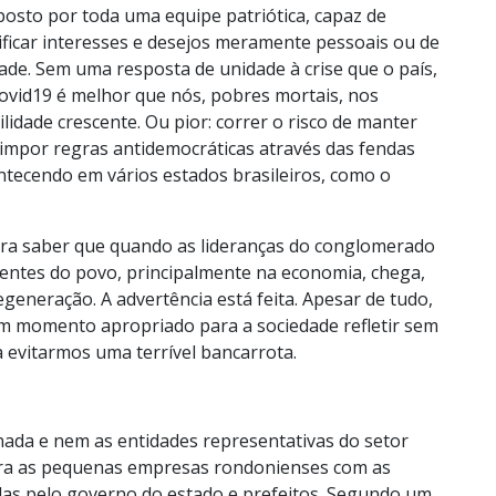
posto por toda uma equipe patriótica, capaz de
rificar interesses e desejos meramente pessoais ou de
de. Sem uma resposta de unidade à crise que o país,
Covid19 é melhor que nós, pobres mortais, nos
idade crescente. Ou pior: correr o risco de manter
impor regras antidemocráticas através das fendas
contecendo em vários estados brasileiros, como o
 para saber que quando as lideranças do conglomerado
mentes do povo, principalmente na economia, chega,
generação. A advertência está feita. Apesar de tudo,
um momento apropriado para a sociedade refletir sem
evitarmos uma terrível bancarrota.
ada e nem as entidades representativas do setor
ara as pequenas empresas rondonienses com as
as pelo governo do estado e prefeitos. Segundo um