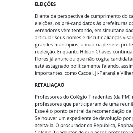
ELEIÇÕES
Diante da perspectiva de cumprimento do cale
eleições, os pré-candidatos às prefeituras 
vereadores vêm tentando, em simultaneidade
articular seus nomes e discutir alianças vi
grandes municípios, a maioria de seus pref
reeleição. Enquanto Hildon Chaves continua
Flores já anunciou que não cogita candidat
está estagnado politicamente falando, assi
importantes, como Cacoal, Ji-Paraná e Vilhe
RETALIAÇAO
Professores do Colégio Tiradentes (da PM) 
professores que participaram de uma reuniã
Esse é o ponto central da recomendação da r
Se houver um expediente de devolução por pa
aceita-la. O procurador da República, Rapha
Colégio Tiradentes de que esses professores