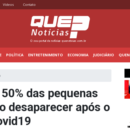
Vídeos
Contato
E
POLÍTICA
ENTRETENIMENTO
ECONOMIA
JUDICIÁRIO
QUENO
)
: 50% das pequenas
o desaparecer após o
ovid19