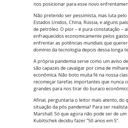
nos posicionar para esse novo enfrentamen
Não pretendo ser pessimista, mas luta pelo
Estados Unidos, China, Rússia, e alguns paí
de petróleo. O pior – é pura constatação – a
enfraquecidos economicamente pelos gasto
enfrentar as potências mundiais que querer
domínio da tecnologia depois dessa longa t
A própria pandemia serve como um aviso d
são capazes de cavalgar por cima de milha
econômica. Não boto muita fé na nossa clas
recomeçar tarefas importantes que nunca c
grandes para nos tirar do buraco econômic
Afinal, perguntaria o leitor mais atento, do
situação da pós pandemia? Para ser realis
Marshall. Só que agora não pode ser de u
Kubitschek decidiu fazer "50 anos em 5".