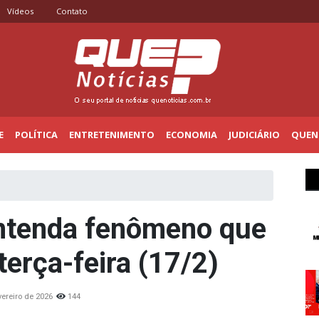
Vídeos
Contato
E
POLÍTICA
ENTRETENIMENTO
ECONOMIA
JUDICIÁRIO
QUENO
entenda fenômeno que
terça-feira (17/2)
vereiro de 2026
144