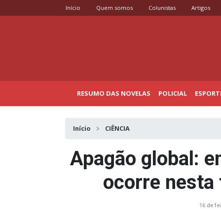
Início
Quem somos
Colunistas
Artigos
RESUMO DAS NOVELAS
POLICIAL
ESPORT
Início
CIÊNCIA
Apagão global: 
ocorre nesta 
16 de fe