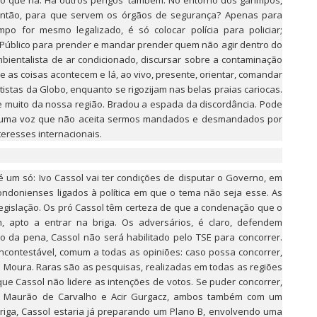
ro que há. Há outros perigos também. No entorno dos garimpos,
, então, para que servem os órgãos de segurança? Apenas para
po for mesmo legalizado, é só colocar polícia para policiar;
rio Público para prender e mandar prender quem não agir dentro do
bientalista de ar condicionado, discursar sobre a contaminação
 as coisas acontecem e lá, ao vivo, presente, orientar, comandar
rtistas da Globo, enquanto se rigozijam nas belas praias cariocas.
e muito da nossa região. Bradou a espada da discordância. Pode
s uma voz que não aceita sermos mandados e desmandados por
teresses internacionais.
 é um só: Ivo Cassol vai ter condições de disputar o Governo, em
ndonienses ligados à política em que o tema não seja esse. As
egislação. Os pró Cassol têm certeza de que a condenação que o
m, apto a entrar na briga. Os adversários, é claro, defendem
 da pena, Cassol não será habilitado pelo TSE para concorrer.
ncontestável, comum a todas as opiniões: caso possa concorrer,
o Moura. Raras são as pesquisas, realizadas em todas as regiões
ue Cassol não lidere as intenções de votos. Se puder concorrer,
ca: Maurão de Carvalho e Acir Gurgacz, ambos também com um
 briga, Cassol estaria já preparando um Plano B, envolvendo uma