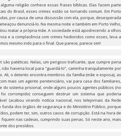
lguma religião conhece essas frases bíblicas. Elas fazem parte
cais do Brasil, esses crimes estão se tornando comum. Em Porto
adas, por causa de uma discussão com ela, porque, desesperada
 ameaçou denunciá-lo. Na mesma noite e também em Porto Velho,
ntou matar a própria mãe. A sociedade está apodrecendo a olhos
lência e a complacência com crimes hediondos como esses, leva a
tamos mesmo indo para o final. Que parece, parece sim!
t são patéticas. Nelas, um perigoso traficante, que cumpre pena
 não haveria local para “guardá-lo”, caminha tranquilamente por
. Ali, o detento encontra membros da família (mãe e esposa), as
com mais um agente penitenciário, vai para casa dos familiares,
de do sistema prisional, onde alguns poucos agentes públicos (no
m foi corrompido) conseguem destruir um sistema que poderia
vel (acabou virando notícia nacional, nos telejornais da Rede
o funda dos órgãos de segurança e do Ministério Público, porque
dios, podem ter, sim, outros casos de corrupção. Está na hora de
 fiquem nas cadeias, cumprindo suas penas. Só neste ano, mais
ente dos presídios.