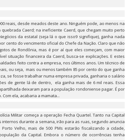
0.900 reais, desde meados deste ano. Ninguém pode, ao menos na
na quebrada Caerd; na ineficiente Caerd, que chegam muito perto
egócios da estatal (seja lá o que isso9 signifique), ganha nada
 por cento do vencimento oficial do Chefe da Nação. Claro que não
otos de Rondônia, mas é por aí que eles começam, com maior
vel situação financeira da Caerd, busca-se explicações. E estes
aldades feito contra a empresa, nos últimos anos. Um técnico de
 reais, ou seja, mais ou menos também 85 por cento do que ganha
eza, se fosse trabalhar numa empresa privada, ganharia o salário
es de gente lá de dentro, ela ganha mais de 6 mil reais. Essa
mpartilhada deixaram para a população rondoniense pagar. É por
o. Com ela, acabaria a mamata...
olícia Militar começa a operação Fecha Quartel. Tanto na Capital
os internos durante a semana, irão para as ruas, segundo anuncia
 Porto Velho, mais de 500 PMs estarão fiscalizando a cidade,
 população da Capital. Embora o número de ocorrências tenha