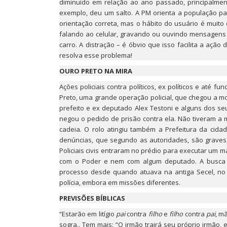
diminuído em relação ao ano passado, principalmen
exemplo, deu um salto. A PM orienta a população pa
orientação correta, mas o hábito do usuário é muito
falando ao celular, gravando ou ouvindo mensagens
carro. A distração – é óbvio que isso facilita a ação
resolva esse problema!
OURO PRETO NA MIRA
Ações policiais contra políticos, ex políticos e até 
Preto, uma grande operação policial, que chegou a mob
prefeito e ex deputado Alex Testoni e alguns dos seu
negou o pedido de prisão contra ela. Não tiveram a
cadeia. O rolo atingiu também a Prefeitura da cidad
denúncias, que segundo as autoridades, são graves,
Policiais civis entraram no prédio para executar um 
com o Poder e nem com algum deputado. A busca 
processo desde quando atuava na antiga Secel, no 
polícia, embora em missões diferentes.
PREVISÕES BÍBLICAS
“Estarão em litígio
pai
contra
filho
e
filho
contra
pai
, m
sogra.. Tem mais: “O irmão trairá seu próprio irmão