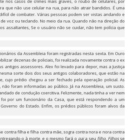
te nos casos de crimes mais graves, o roubo de celulares, por
ra que não use celular na rua, para não atrair bandidos. É uma
 difícil de combater. Várias pessoas podem ser vistas andando e
 de voz ou teclando. No meio da rua. Quando não na direção do
 dos assaltantes, Se o usuário não se cuidar, não tem polícia que
funcionários da Assembleia foram registradas nesta sexta. Em Ouro
ilizar dezenas de policiais, foi realizada novamente contra o ex
s antigos assessores. Alex foi levado para depor, mas a Justiça
 mesma sorte dois dos seus antigos colaboradores, que estão na
e, cujo prédio chegou a ser fechado pela operação policial. As
 não foram informadas ao público. Já na Assembleia, um susto.
mandado de condução coercitiva. Felizmente, nada tinha a ver nem
foi por um funcionário da Casa, que está respondendo a um
Governo do Estado. Enfim, os prédios públicos foram alvos da
ãe contra filha e filha contra mãe, sogra contra nora e nora contra
, entregando-o à morte, e o mesmo fará o
pai
a seu
filho
.
Filhos
se