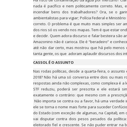
Há risco de contaminação da água por mercúrio? Cla
nada é pacífico e nem politicamente correto. Mas
incendiar bens dos trabalhadores? Ora, se o garim
ambientalistas para vigiar; Polícia Federal e Ministé
correto. O problema é que muito mais simples ser am
dos rios só os vendo nos mapas. Tem é que estar onde
e decidir. Quem adora discurso e falar besteira são a
Amazonino não é carioca. Ele é “beradeiro” e conhec
até não dar certo, mas mostrou que há pelo meno
tanta gente, os que adoram aplaudir discursos dos in
CASSOL É O ASSUNTO
Nas rodas políticas, desde a quarta-feira, o assunto
2018? Não há uma só conversa entre dois ou mais ro
respostas ainda não complexas, como complexa é a l
STF reduziu, poderá ser prescrita e ele estará si
exatamente o contrário: que mesmo com a prescrição
Não importa se contra ou a favor, há uma verdade i
ele se torna o nome mais forte para suceder Confúci
do Estado (com exceção de algumas, na Capital), em q
vai disputar contra dois pesos pesados da políti
eleitorado fiel e crescente. Se não puder entrar na