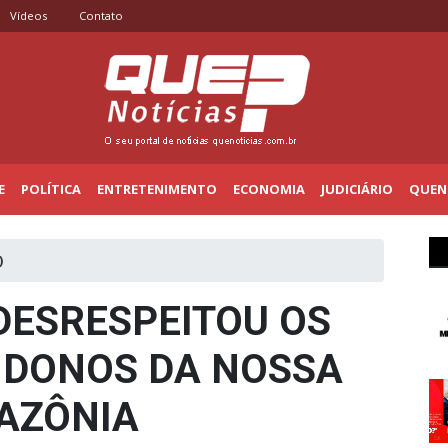
Vídeos
Contato
E
POLÍTICA
ENTRETENIMENTO
ECONOMIA
JUDICIÁRIO
QUENO
)
ESRESPEITOU OS
 DONOS DA NOSSA
AZÔNIA