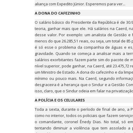
aliança com Expedito Júnior. Esperemos para ver...
A DONA DO CAFEZINHO
O salário básico do Presidente da República é de 3
teoria, ganhar mais que ele. Há salários na Caerd, 
desse valor. Por exemplo: um analista de Gestão e N
menos do que 26.285,51 reais, ou seja, um total de 85
é só esse o problema da companhia de águas e esg
gravidade. Quando se começa a analisar mais a terrí
salários exorbitantes fazem parte sim do pacote de m
nível superior, pode ganhar, na Caerd, até 23.475,72
um Ministro de Estado. A dona do cafezinho e da limp
mínimo ou pouco mais. Na Caerd, segundo informaçõ
desgraceira é a herança que o Sindur e a Gestão Co
isso, claro, que o Sindur odeia em falar na privatizaçã
A POLÍCIA E OS CELULARES
Toda a sexta, durante o período de final de ano, a P
como no interior, todos os policiais que fazem serviç
o comandante, coronel Ênedy Dias. No total, só em
tentando diminuir a violência que tem assolado a