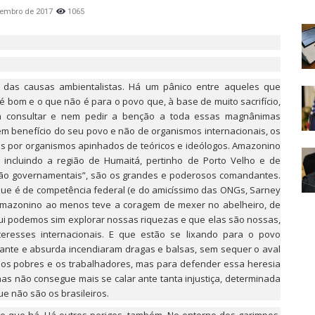
zembro de 2017
1065
e das causas ambientalistas. Há um pânico entre aqueles que
bom e o que não é para o povo que, à base de muito sacrifício,
m consultar e nem pedir a benção a toda essas magnânimas
em benefício do seu povo e não de organismos internacionais, os
os por organismos apinhados de teóricos e ideólogos. Amazonino
 incluindo a região de Humaitá, pertinho de Porto Velho e de
não governamentais”, são os grandes e poderosos comandantes.
rque é de competência federal (e do amicíssimo das ONGs, Sarney
s Amazonino ao menos teve a coragem de mexer no abelheiro, de
qui podemos sim explorar nossas riquezas e que elas são nossas,
eresses internacionais. E que estão se lixando para o povo
ante e absurda incendiaram dragas e balsas, sem sequer o aval
a os pobres e os trabalhadores, mas para defender essa heresia
nas não consegue mais se calar ante tanta injustiça, determinada
ue não são os brasileiros.