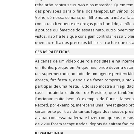
rebelarão contra seus
pais
e os matarão”. Quem tem a
das previsões para o final dos tempos. Em vários lo
Velho, só nessa semana, um filho matou a mãe a fac
com o uso frequente de drogas pelo bandido, a mãe
a poucos quilômetros do assassinato, outro jovem te
vistos, não há leis que consigam controlar essa vio
quem acredita nos preceitos bíblicos, a achar que es
CENAS PATÉTICAS
As cenas de um vídeo que rola nos sites e na interne
em Buritis, porque em Ariquemes, onde deveria estar,
um supermercado, ao lado de um agente penitenciário
abraça, faz festa e, depois de fazer compras, junto 
participar de uma festa. Tudo isso mostra a fragilida
caso, incluindo o diretor do Presídio, que també
funcionar muito bem. O exemplo de Buritis, lamentá
Record, por exemplo), mereceria uma investigação pr
certamente por trás de tantas fugas dos nossos presí
acabar com essa baderna e fazer com que os presos
de 2.200 foram recapturados, depois de saírem facilm
PERGUNTINHA