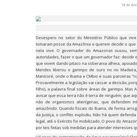
18 de de
Desespero no setor do Ministério Público que viv
tomaram posse da Amazônia e querem decidir o que é 
nela vive. O governador do Amazonas ousou, se
autoridades, fazer o que um governador faz: decidir 
que vivem dando pitaco na soberania alheia, apoiad
Mendes liberou o garimpo de ouro no rio Madeira,
Manicoré, onde o Ibama e CMbio e suas parceiras “
Provavelmente a legislação vai cassar a decisão, po
Filho), a palavra final sobre áreas de garimpo. Ma
avisar que essa terra não é terra de ninguém; que a
não de organismos alienígenas, que defendem int
amazônido. Quando fiscais do Ibama, de forma arrog
da Justiça, o conflito explodiu. Não há quem defend
legal, até o Exército foi mobilizado. O povo do Amazo
por leis feitas sob medidas para atender interesses q