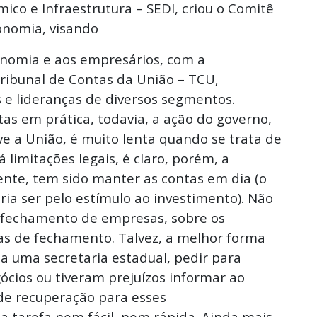
co e Infraestrutura – SEDI, criou o Comitê
nomia, visando
conomia e aos empresários, com a
ribunal de Contas da União – TCU,
 e lideranças de diversos segmentos.
as em prática, todavia, a ação do governo,
ive a União, é muito lenta quando se trata de
á limitações legais, é claro, porém, a
ente, tem sido manter as contas em dia (o
ia ser pelo estímulo ao investimento). Não
 fechamento de empresas, sobre os
as de fechamento. Talvez, a melhor forma
ia uma secretaria estadual, pedir para
cios ou tiveram prejuízos informar ao
de recuperação para esses
tarefa nem fácil, nem rápida. Ainda mais