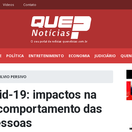
Vídeos
Contato
E
POLÍTICA
ENTRETENIMENTO
ECONOMIA
JUDICIÁRIO
QUENO
ILVIO PERSIVO
id-19: impactos na
 comportamento das
essoas