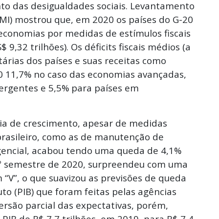
o das desigualdades sociais. Levantamento
MI) mostrou que, em 2020 os países do G-20
economias por medidas de estímulos fiscais
 9,32 trilhões). Os déficits fiscais médios (a
árias dos países e suas receitas como
0 11,7% no caso das economias avançadas,
rgentes e 5,5% para países em
ia de crescimento, apesar de medidas
rasileiro, como as de manutenção de
gencial, acabou tendo uma queda de 4,1%
 2º semestre de 2020, surpreendeu com uma
V”, o que suavizou as previsões de queda
to (PIB) que foram feitas pelas agências
ersão parcial das expectativas, porém,
PIB de R$ 7,7 trilhões, em 2019, para R$ 7,4