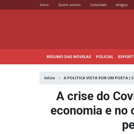
Início
Quem somos
Colunistas
Artigos
RESUMO DAS NOVELAS
POLICIAL
ESPORT
Início
A POLITICA VISTA POR UM POETA ( S
A crise do Cov
economia e no
p