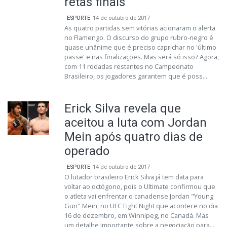
retas finais
ESPORTE
14 de outubro de 2017
As quatro partidas sem vitórias acionaram o alerta
no Flamengo. O discurso do grupo rubro-negro é
quase unânime que é preciso caprichar no 'último
passe' e nas finalizações. Mas será só isso? Agora,
com 11 rodadas restantes no Campeonato
Brasileiro, os jogadores garantem que é poss...
Erick Silva revela que
aceitou a luta com Jordan
Mein após quatro dias de
operado
ESPORTE
14 de outubro de 2017
O lutador brasileiro Erick Silva já tem data para
voltar ao octógono, pois o Ultimate confirmou que
o atleta vai enfrentar o canadense Jordan "Young
Gun" Mein, no UFC Fight Night que acontece no dia
16 de dezembro, em Winnipeg, no Canadá. Mas
um detalhe importante sobre a negociação para...