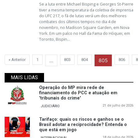
Se a luta entre Michael Bisping e Georges St-Pierre
tiver a mesma temperatura da coletiva de imprensa
do UFC 217, o fã de lutas verá um dos melhores
combates dos últimos tempos no dia 4 de
novembro, no Madison Square Garden, em Nova
York. Em um palco no Hall da Fama do Hóquei, em
Toronto, Bispin...
« Anterior
1
…
803
804
805
806
8
MAIS LIDAS
Operação do MP mira rede de
financiamento do PCC e atuação em
'tribunais do crime'
21 de julho de 2026
JUDICIÁRIO
Tarifaço: quais os riscos e ganhos se o
Brasil adotar a reciprocidade? Entenda o
que está em jogo
18 de julho de 2026
INTERNACIONAL