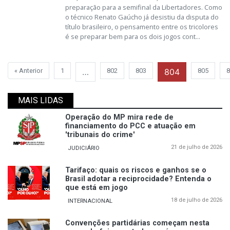
preparação para a semifinal da Libertadores. Como
o técnico Renato Gaúcho já desistiu da disputa do
título brasileiro, o pensamento entre os tricolores
é se preparar bem para os dois jogos cont...
« Anterior
1
…
802
803
804
805
8
MAIS LIDAS
Operação do MP mira rede de
financiamento do PCC e atuação em
'tribunais do crime'
21 de julho de 2026
JUDICIÁRIO
Tarifaço: quais os riscos e ganhos se o
Brasil adotar a reciprocidade? Entenda o
que está em jogo
18 de julho de 2026
INTERNACIONAL
Convenções partidárias começam nesta