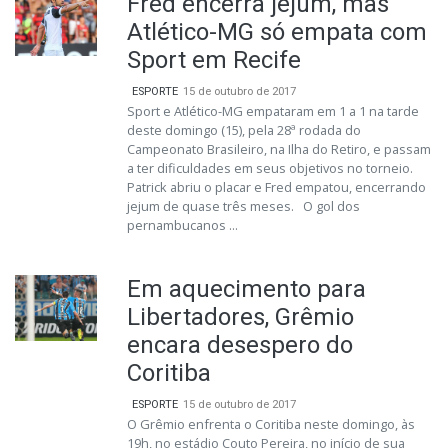
Fred encerra jejum, mas
Atlético-MG só empata com
Sport em Recife
ESPORTE
15 de outubro de 2017
Sport e Atlético-MG empataram em 1 a 1 na tarde
deste domingo (15), pela 28ª rodada do
Campeonato Brasileiro, na Ilha do Retiro, e passam
a ter dificuldades em seus objetivos no torneio.
Patrick abriu o placar e Fred empatou, encerrando
jejum de quase três meses. O gol dos
pernambucanos ...
Em aquecimento para
Libertadores, Grêmio
encara desespero do
Coritiba
ESPORTE
15 de outubro de 2017
O Grêmio enfrenta o Coritiba neste domingo, às
19h, no estádio Couto Pereira, no início de sua