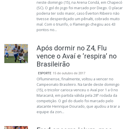
neste domingo (15), na Arena Condá, em Chapecó
(SC). O gol do jogo foi marcado por Diego. O placar
poderia ter sido maior, caso Éverton Ribeiro não
tivesse desperdiçado um pênalti, cobrado muito
mal. Com o triunfo, o Flamengo chegou aos 43
pontos no...
Após dormir no Z4, Flu
vence o Avaí e ‘respira’ no
Brasileirão
ESPORTE
15 de outubro de 2017
OFluminense, finalmente, voltou a vencer no
Campeonato Brasileiro. Na tarde deste domingo
(15), o tricolor carioca venceu o Avaí por 1 a 0 no
Maracanã, em partida válida pela 28ª rodada da
competição. O gol do duelo foi marcado pelo
atacante Henrique Dourado, que ajudou a tirar a
equipe da zon...