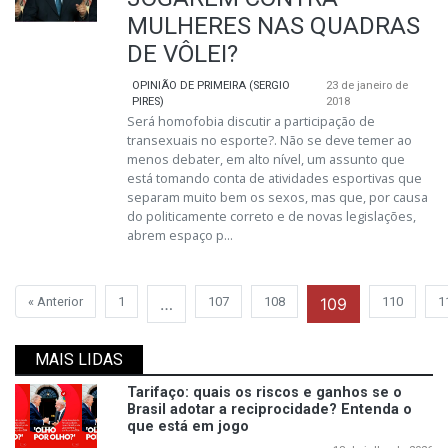
MULHERES NAS QUADRAS
DE VÔLEI?
OPINIÃO DE PRIMEIRA (SERGIO
23 de janeiro de
PIRES)
2018
Será homofobia discutir a participação de
transexuais no esporte?. Não se deve temer ao
menos debater, em alto nível, um assunto que
está tomando conta de atividades esportivas que
separam muito bem os sexos, mas que, por causa
do politicamente correto e de novas legislações,
abrem espaço p...
« Anterior
1
…
107
108
109
110
1
MAIS LIDAS
Tarifaço: quais os riscos e ganhos se o
Brasil adotar a reciprocidade? Entenda o
que está em jogo