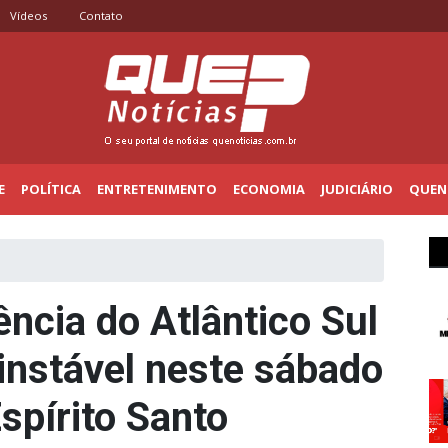
Vídeos
Contato
E
POLÍTICA
ENTRETENIMENTO
ECONOMIA
JUDICIÁRIO
QUENO
ncia do Atlântico Sul
nstável neste sábado
spírito Santo