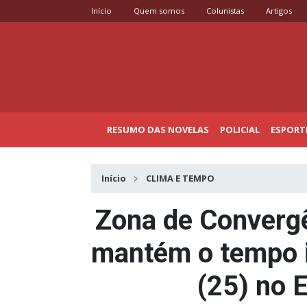
Início
Quem somos
Colunistas
Artigos
RESUMO DAS NOVELAS
POLICIAL
ESPORT
Início
CLIMA E TEMPO
Zona de Convergê
mantém o tempo i
(25) no E