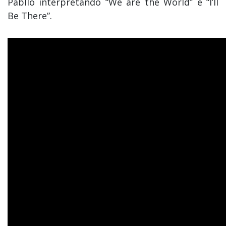
Pabllo interpretando “We are the World” e “I’ll
Be There”.