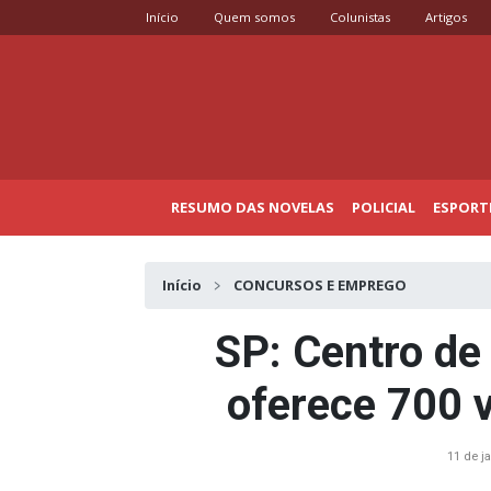
Início
Quem somos
Colunistas
Artigos
RESUMO DAS NOVELAS
POLICIAL
ESPORT
Início
CONCURSOS E EMPREGO
SP: Centro de
oferece 700 
11 de j