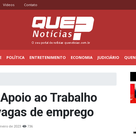
Vídeos
Contato
E
POLÍTICA
ENTRETENIMENTO
ECONOMIA
JUDICIÁRIO
QUENO
 Apoio ao Trabalho
vagas de emprego
aneiro de 2023
736