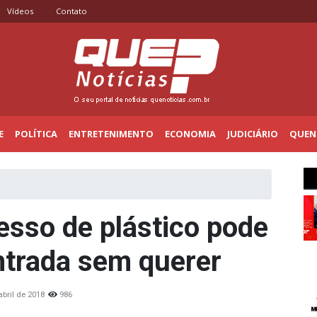
Vídeos
Contato
E
POLÍTICA
ENTRETENIMENTO
ECONOMIA
JUDICIÁRIO
QUENO
esso de plástico pode
ntrada sem querer
abril de 2018
986