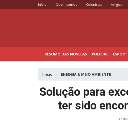
Início
Quem somos
Colunistas
Artigos
RESUMO DAS NOVELAS
POLICIAL
ESPORT
Início
ENERGIA & MEIO AMBIENTE
Solução para exc
ter sido enco
17 de 