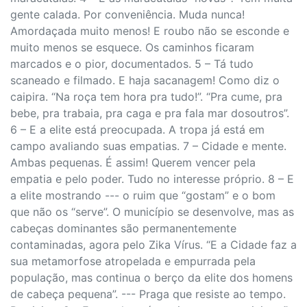
gente calada. Por conveniência. Muda nunca!
Amordaçada muito menos! E roubo não se esconde e
muito menos se esquece. Os caminhos ficaram
marcados e o pior, documentados. 5 – Tá tudo
scaneado e filmado. E haja sacanagem! Como diz o
caipira. “Na roça tem hora pra tudo!”. “Pra cume, pra
bebe, pra trabaia, pra caga e pra fala mar dosoutros”.
6 – E a elite está preocupada. A tropa já está em
campo avaliando suas empatias. 7 – Cidade e mente.
Ambas pequenas. É assim! Querem vencer pela
empatia e pelo poder. Tudo no interesse próprio. 8 – E
a elite mostrando --- o ruim que “gostam” e o bom
que não os “serve”. O município se desenvolve, mas as
cabeças dominantes são permanentemente
contaminadas, agora pelo Zika Vírus. “E a Cidade faz a
sua metamorfose atropelada e empurrada pela
população, mas continua o berço da elite dos homens
de cabeça pequena”. --- Praga que resiste ao tempo.