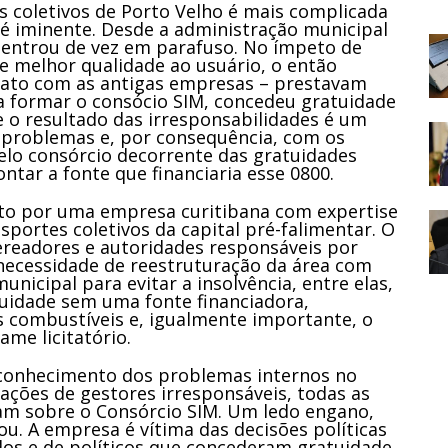
s coletivos de Porto Velho é mais complicada
 é iminente. Desde a administração municipal
r entrou de vez em parafuso. No ímpeto de
de melhor qualidade ao usuário, o então
rato com as antigas empresas – prestavam
a formar o consócio SIM, concedeu gratuidade
 o resultado das irresponsabilidades é um
problemas e, por consequência, com os
pelo consórcio decorrente das gratuidades
ontar a fonte que financiaria esse 0800.
ito por uma empresa curitibana com expertise
sportes coletivos da capital pré-falimentar. O
vereadores e autoridades responsáveis por
 necessidade de reestruturação da área com
nicipal para evitar a insolvência, entre elas,
tuidade sem uma fonte financiadora,
s combustíveis e, igualmente importante, o
ame licitatório.
conhecimento dos problemas internos no
 ações de gestores irresponsáveis, todas as
íam sobre o Consórcio SIM. Um ledo engano,
cou. A empresa é vítima das decisões políticas
os e de políticos que concederam gratuidade