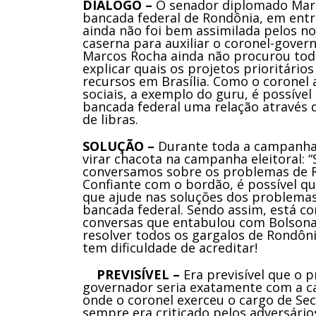
DIÁLOGO –
O senador diplomado Mar
bancada federal de Rondônia, em entr
ainda não foi bem assimilada pelos n
caserna para auxiliar o coronel-gove
Marcos Rocha ainda não procurou tod
explicar quais os projetos prioritári
recursos em Brasília. Como o coronel 
sociais, a exemplo do guru, é possíve
bancada federal uma relação através 
de libras.
SOLUÇÃO –
Durante toda a campanha 
virar chacota na campanha eleitoral: 
conversamos sobre os problemas de Ro
Confiante com o bordão, é possível qu
que ajude nas soluções dos problemas
bancada federal. Sendo assim, está co
conversas que entabulou com Bolsonaro
resolver todos os gargalos de Rondônia
tem dificuldade de acreditar!
PREVISÍVEL –
Era previsível que o 
governador seria exatamente com a ca
onde o coronel exerceu o cargo de Se
sempre era criticado pelos adversário