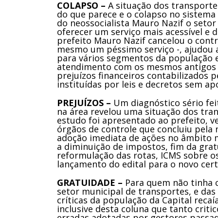
COLAPSO –
A situação dos transporte
do que parece e o colapso no sistema
do neossocialista Mauro Nazif o seto
oferecer um serviço mais acessível e 
prefeito Mauro Nazif cancelou o cont
mesmo um péssimo serviço -, ajudou 
para vários segmentos da população e
atendimento com os mesmos antigos 
prejuízos financeiros contabilizados 
instituídas por leis e decretos sem ap
PREJUÍZOS –
Um diagnóstico sério fe
na área revelou uma situação dos tran
estudo foi apresentado ao prefeito, 
órgãos de controle que concluiu pela
adoção imediata de ações no âmbito mu
a diminuição de impostos, fim da gra
reformulação das rotas, ICMS sobre o
lançamento do edital para o novo cert
GRATUIDADE –
Para quem não tinha 
setor municipal de transportes, e das
críticas da população da Capital reca
inclusive desta coluna que tanto criti
erradas adotadas por gestores passad