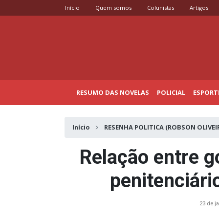
Início
Quem somos
Colunistas
Artigos
RESUMO DAS NOVELAS
POLICIAL
ESPORT
Início
RESENHA POLITICA (ROBSON OLIVEI
Relação entre g
penitenciári
23 de j