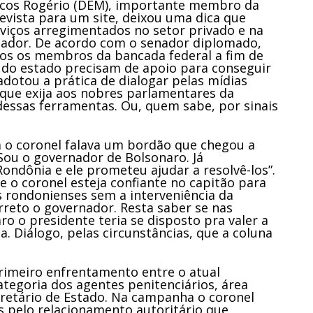
cos Rogério (DEM), importante membro da
evista para um site, deixou uma dica que
oviços arregimentados no setor privado e na
rnador. De acordo com o senador diplomado,
os os membros da bancada federal a fim de
os do estado precisam de apoio para conseguir
adotou a prática de dialogar pelas mídias
l que exija aos nobres parlamentares da
dessas ferramentas. Ou, quem sabe, por sinais
o coronel falava um bordão que chegou a
“Sou o governador de Bolsonaro. Já
ndônia e ele prometeu ajudar a resolvê-los”.
e o coronel esteja confiante no capitão para
 rondonienses sem a interveniência da
rreto o governador. Resta saber se nas
 o presidente teria se disposto pra valer a
. Diálogo, pelas circunstâncias, que a coluna
primeiro enfrentamento entre o atual
tegoria dos agentes penitenciários, área
cretário de Estado. Na campanha o coronel
s pelo relacionamento autoritário que