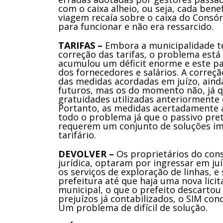
com o caixa alheio, ou seja, cada bene
viagem recaía sobre o caixa do Consór
para funcionar e não era ressarcido.
TARIFAS –
Embora a municipalidade t
correção das tarifas, o problema está
acumulou um déficit enorme e este pas
dos fornecedores e salários. A correçã
das medidas acordadas em juízo, ain
futuros, mas os do momento não, já 
gratuidades utilizadas anteriormente 
Portanto, as medidas acertadamente 
todo o problema já que o passivo pret
requerem um conjunto de soluções im
tarifário.
DEVOLVER –
Os proprietários do cons
jurídica, optaram por ingressar em ju
os serviços de exploração de linhas,
prefeitura até que haja uma nova licit
municipal, o que o prefeito descartou 
prejuízos já contabilizados, o SIM con
Um problema de difícil de solução.