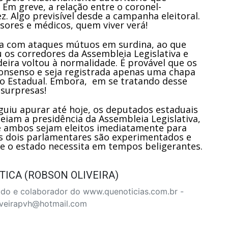
 Em greve, a relação entre o coronel-
z. Algo previsível desde a campanha eleitoral.
ores e médicos, quem viver verá!
 com ataques mútuos em surdina, ao que
u os corredores da Assembleia Legislativa e
eira voltou à normalidade. É provável que os
nsenso e seja registrada apenas uma chapa
ivo Estadual. Embora, em se tratando desse
 surpresas!
guiu apurar até hoje, os deputados estaduais
eiam a presidência da Assembleia Legislativa,
 ambos sejam eleitos imediatamente para
s dois parlamentares são experimentados e
que o estado necessita em tempos beligerantes.
TICA (ROBSON OLIVEIRA)
ado e colaborador do www.quenoticias.com.br -
iveirapvh@hotmail.com