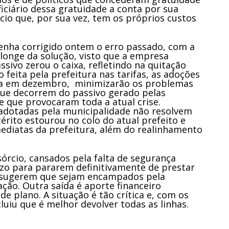
ficiário dessa gratuidade a conta por sua
cio que, por sua vez, tem os próprios custos
enha corrigido ontem o erro passado, com a
 longe da solução, visto que a empresa
sivo zerou o caixa, refletindo na quitação
o feita pela prefeitura nas tarifas, as adoções
da em dezembro, minimizarão os problemas
que decorrem do passivo gerado pelas
e que provocaram toda a atual crise.
adotadas pela municipalidade não resolvem
érito estourou no colo do atual prefeito e
ediatas da prefeitura, além do realinhamento
órcio, cansados pela falta de segurança
ízo para pararem definitivamente de prestar
 e sugerem que sejam encampados pela
ação. Outra saída é aporte financeiro
de plano. A situação é tão crítica e, com os
cluiu que é melhor devolver todas as linhas.