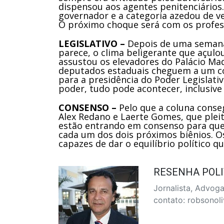
dispensou aos agentes penitenciários.
governador e a categoria azedou de ve
O próximo choque será com os profess
LEGISLATIVO –
Depois de uma semana
parece, o clima beligerante que açulo
assustou os elevadores do Palácio Mad
deputados estaduais cheguem a um co
para a presidência do Poder Legislat
poder, tudo pode acontecer, inclusive
CONSENSO –
Pelo que a coluna conse
Alex Redano e Laerte Gomes, que pleit
estão entrando em consenso para que
cada um dos dois próximos biênios. O
capazes de dar o equilíbrio político 
RESENHA POLI
Jornalista, Advog
contato: robsonol