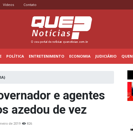
Vídeos
Contato
E
POLÍTICA
ENTRETENIMENTO
ECONOMIA
JUDICIÁRIO
QUENO
RA)
overnador e agentes
os azedou de vez
aneiro de 2019
826