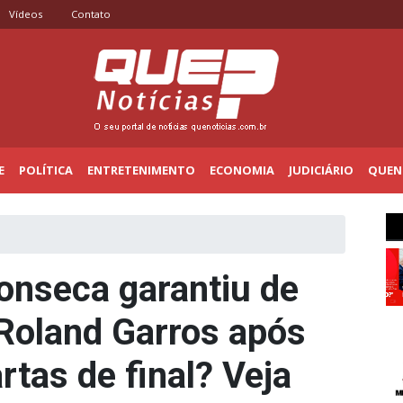
Vídeos
Contato
E
POLÍTICA
ENTRETENIMENTO
ECONOMIA
JUDICIÁRIO
QUENO
onseca garantiu de
Roland Garros após
tas de final? Veja