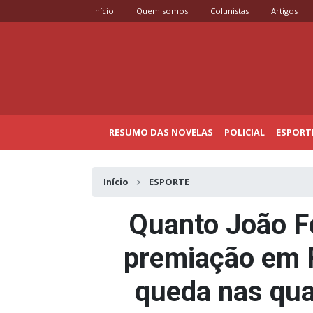
Início
Quem somos
Colunistas
Artigos
RESUMO DAS NOVELAS
POLICIAL
ESPORT
Início
ESPORTE
Quanto João F
premiação em 
queda nas quar