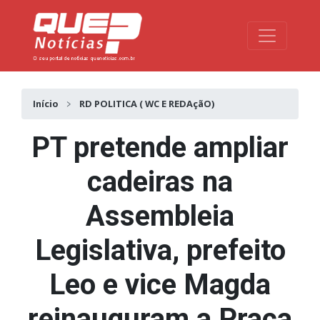
Toggle na
Início
RD POLITICA ( WC E REDAçãO)
PT pretende ampliar
cadeiras na
Assembleia
Legislativa, prefeito
Leo e vice Magda
reinauguram a Praça