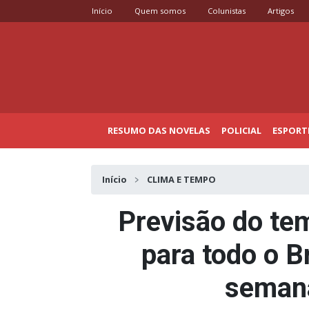
Início
Quem somos
Colunistas
Artigos
RESUMO DAS NOVELAS
POLICIAL
ESPORT
Início
CLIMA E TEMPO
Previsão do tem
para todo o Br
semana