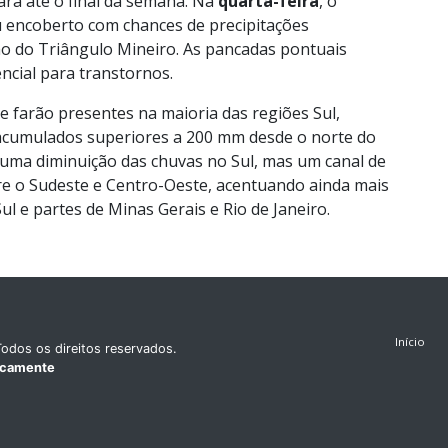
ará até o final da semana. Na
quarta-feira
, o
u encoberto com chances de precipitações
ião do Triângulo Mineiro. As pancadas pontuais
cial para transtornos.
se farão presentes na maioria das regiões Sul,
acumulados superiores a 200 mm desde o norte do
 uma diminuição das chuvas no Sul, mas um canal de
re o Sudeste e Centro-Oeste, acentuando ainda mais
 e partes de Minas Gerais e Rio de Janeiro.
Início
odos os direitos reservados.
icamente