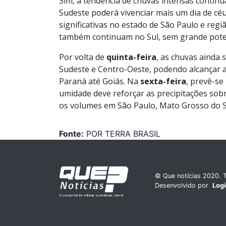
Sim, a tendência de chuvas intensas continu
Sudeste poderá vivenciar mais um dia de cé
significativas no estado de São Paulo e reg
também continuam no Sul, sem grande poten
Por volta de
quinta-feira
, as chuvas ainda 
Sudeste e Centro-Oeste, podendo alcançar 
Paraná até Goiás. Na
sexta-feira
, prevê-se
umidade deve reforçar as precipitações sob
os volumes em São Paulo, Mato Grosso do Sul
Fonte:
POR TERRA BRASIL
© Que notícias 2020. T
Desenvolvido por
Log