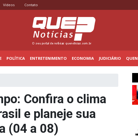
Vídeos
Contato
E
POLÍTICA
ENTRETENIMENTO
ECONOMIA
JUDICIÁRIO
QUENO
po: Confira o clima
asil e planeje sua
 (04 a 08)