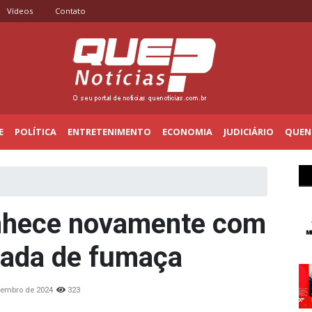
Vídeos
Contato
E
POLÍTICA
ENTRETENIMENTO
ECONOMIA
JUDICIÁRIO
QUENO
nhece novamente com
ada de fumaça
tembro de 2024
323