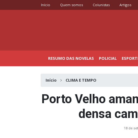
Início
Quem somos
Colunistas
Artigos
RESUMO DAS NOVELAS
POLICIAL
ESPORT
Início
CLIMA E TEMPO
Porto Velho ama
densa cam
18 de se