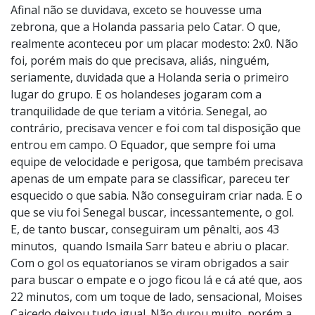
Afinal não se duvidava, exceto se houvesse uma
zebrona, que a Holanda passaria pelo Catar. O que,
realmente aconteceu por um placar modesto: 2x0. Não
foi, porém mais do que precisava, aliás, ninguém,
seriamente, duvidada que a Holanda seria o primeiro
lugar do grupo. E os holandeses jogaram com a
tranquilidade de que teriam a vitória. Senegal, ao
contrário, precisava vencer e foi com tal disposição que
entrou em campo. O Equador, que sempre foi uma
equipe de velocidade e perigosa, que também precisava
apenas de um empate para se classificar, pareceu ter
esquecido o que sabia. Não conseguiram criar nada. E o
que se viu foi Senegal buscar, incessantemente, o gol.
E, de tanto buscar, conseguiram um pênalti, aos 43
minutos, quando Ismaila Sarr bateu e abriu o placar.
Com o gol os equatorianos se viram obrigados a sair
para buscar o empate e o jogo ficou lá e cá até que, aos
22 minutos, com um toque de lado, sensacional, Moises
Caicedo deixou tudo igual. Não durou muito, porém a