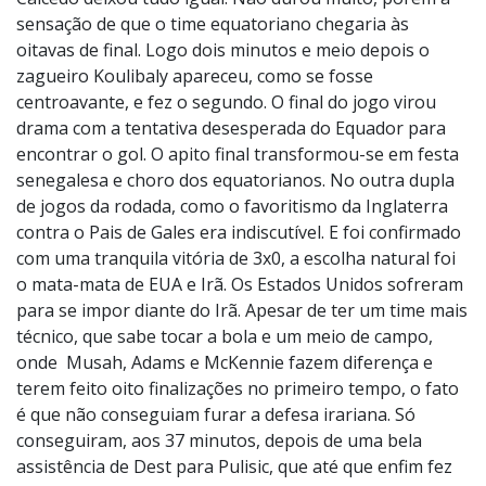
sensação de que o time equatoriano chegaria às
oitavas de final. Logo dois minutos e meio depois o
zagueiro Koulibaly apareceu, como se fosse
centroavante, e fez o segundo. O final do jogo virou
drama com a tentativa desesperada do Equador para
encontrar o gol. O apito final transformou-se em festa
senegalesa e choro dos equatorianos. No outra dupla
de jogos da rodada, como o favoritismo da Inglaterra
contra o Pais de Gales era indiscutível. E foi confirmado
com uma tranquila vitória de 3x0, a escolha natural foi
o mata-mata de EUA e Irã. Os Estados Unidos sofreram
para se impor diante do Irã. Apesar de ter um time mais
técnico, que sabe tocar a bola e um meio de campo,
onde Musah, Adams e McKennie fazem diferença e
terem feito oito finalizações no primeiro tempo, o fato
é que não conseguiam furar a defesa irariana. Só
conseguiram, aos 37 minutos, depois de uma bela
assistência de Dest para Pulisic, que até que enfim fez