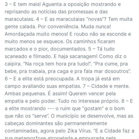
3 – E tem mais! Aguenta a oposição mostrando e
reprisando as notícias das promessas e das
maracutaias. 4 – E as maracutaias “novas”? Tem muita
gente calada. Por conveniência. Muda nunca!
Amordaçada muito menos! E roubo não se esconde e
muito menos se esquece. Os caminhos ficaram
marcados e o pior, documentados. 5 – Tá tudo
scaneado e filmado. E haja sacanagem! Como diz o
caipira. “Na roça tem hora pra tudo!”. “Pra cume, pra
bebe, pra trabaia, pra caga e pra fala mar dosoutros”.
6 – E a elite está preocupada. A tropa já está em
campo avaliando suas empatias. 7 – Cidade e mente.
Ambas pequenas. É assim! Querem vencer pela
empatia e pelo poder. Tudo no interesse próprio. 8 – E
a elite mostrando --- o ruim que “gostam” e o bom
que não os “serve”. O município se desenvolve, mas as
cabeças dominantes são permanentemente
contaminadas, agora pelo Zika Vírus. “E a Cidade faz a
sua metamorfose atropelada e empurrada pela