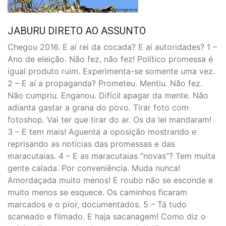
JABURU DIRETO AO ASSUNTO
Chegou 2016. E aí rei da cocada? E aí autoridades? 1 –
Ano de eleição. Não fez, não fez! Político promessa é
igual produto ruim. Experimenta-se somente uma vez.
2 – E aí a propaganda? Prometeu. Mentiu. Não fez.
Não cumpriu. Enganou. Difícil apagar da mente. Não
adianta gastar a grana do povo. Tirar foto com
fotoshop. Vai ter que tirar do ar. Os da lei mandaram!
3 – E tem mais! Aguenta a oposição mostrando e
reprisando as notícias das promessas e das
maracutaias. 4 – E as maracutaias “novas”? Tem muita
gente calada. Por conveniência. Muda nunca!
Amordaçada muito menos! E roubo não se esconde e
muito menos se esquece. Os caminhos ficaram
marcados e o pior, documentados. 5 – Tá tudo
scaneado e filmado. E haja sacanagem! Como diz o