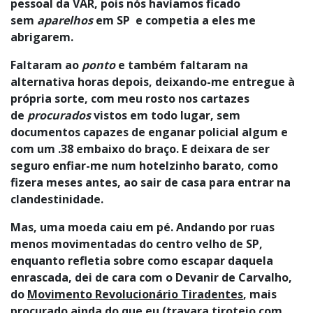
pessoal da VAR, pois nós havíamos ficado
sem
aparelhos
em SP e competia a eles me
abrigarem.
Faltaram ao
ponto
e também faltaram na
alternativa horas depois, deixando-me entregue à
própria sorte, com meu rosto nos cartazes
de
procurados
vistos em todo lugar, sem
documentos capazes de enganar policial algum e
com um .38 embaixo do braço. E deixara de ser
seguro enfiar-me num hotelzinho barato, como
fizera meses antes, ao sair de casa para entrar na
clandestinidade.
Mas, uma moeda caiu em pé. Andando por ruas
menos movimentadas do centro velho de SP,
enquanto refletia sobre como escapar daquela
enrascada, dei de cara com o Devanir de Carvalho,
do
Movimento Revolucionário Tiradentes
, mais
procurado ainda do que eu (travara tiroteio com