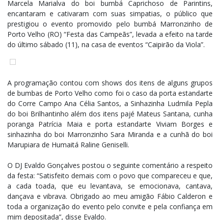
Marcela Marialva do boi bumbá Caprichoso de Parintins,
encantaram e cativaram com suas simpatias, o público que
prestigiou o evento promovido pelo bumbá Marronzinho de
Porto Velho (RO) “Festa das Campeãs”, levada a efeito na tarde
do último sábado (11), na casa de eventos “Caipirão da Viola”.
A programação contou com shows dos itens de alguns grupos
de bumbas de Porto Velho como foi o caso da porta estandarte
do Corre Campo Ana Célia Santos, a Sinhazinha Ludmila Pepla
do boi Brilhantinho além dos itens pajé Mateus Santana, cunha
poranga Patrícia Maia e porta estandarte Viviam Borges e
sinhazinha do boi Marronzinho Sara Miranda e a cunhã do boi
Marupiara de Humaitá Raline Geniselli.
O DJ Evaldo Gonçalves postou o seguinte comentário a respeito
da festa: “Satisfeito demais com o povo que compareceu e que,
a cada toada, que eu levantava, se emocionava, cantava,
dançava e vibrava. Obrigado ao meu amigão Fábio Calderon e
toda a organização do evento pelo convite e pela confiança em
mim depositada”, disse Evaldo.