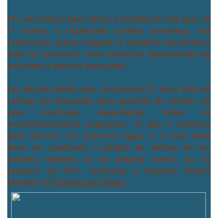
Por um motivo bem óbvio: a tendência é de que, na
1ª Turma, a legalidade jurídica prevaleça, até
mesmo por placar folgado. A chiadeira dos últimos
dias foi, portanto, uma tentativa desesperada de
evitarem a derrota anunciada.
Fux decidiu então que, na próxima 3ª feira (24) vai
colocar em discussão uma questão de ordem, de
cujo resultado dependerão todos os
encaminhamentos seguintes. "O que o ministro
quer discutir, em primeiro lugar, é o local onde
deve ser analisado o pedido da defesa do ex-
ativista italiano: se na própria turma, ou no
plenário do STF", informou o repórter Fausto
Macedo, d'
O Estado de S.Paulo
.