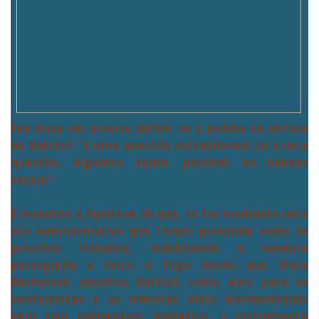
Fux disse ser preciso definir se o pedido da defesa
de Battisti "é uma questão extradicional ou é uma
questão, digamos assim, passível de habeas
corpus”.
E levantou a hipótese de que, se for mediante uma
ato administrativo que Temer pretenda ceder às
pressões italianos, viabilizando a vendeta
perseguida a ferro e fogo desde que Silvio
Berlusconi apontou Battisti como alvo para os
neofascistas e os videotas úteis mesmerizados
pelo rolo compressor midiático, o instrumento