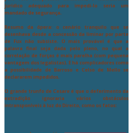
jurídico adequado para impedi-lo seria um
mandado de segurança.
Resumo da ópera: o cenário tranquilo que se
desenhava desde a concessão da liminar por parte
de Fux não subsiste. O mais provável é que a
palavra final seja dada pelo pleno, no qual a
correlação de forças é mais parelha (com pequena
vantagem dos legalistas). E há complicadores como
a possibilidade de Barroso e Celso de Mello se
declararem impedidos.
O grande trunfo de Cesare é que o deferimento da
extradição ignoraria vários obstáculos
intransponíveis à luz do Direito, como os fatos: