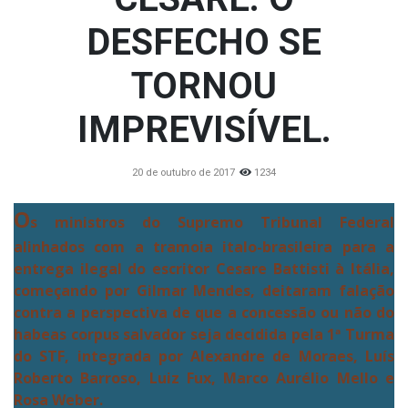
DESFECHO SE
TORNOU
IMPREVISÍVEL.
20 de outubro de 2017
1234
O
s ministros do Supremo Tribunal Federal
alinhados com a tramoia italo-brasileira para a
entrega ilegal do escritor Cesare Battisti à Itália,
começando por Gilmar Mendes, deitaram falação
contra a perspectiva de que a concessão ou não do
habeas corpus salvador seja decidida pela 1ª Turma
do STF, integrada por Alexandre de Moraes, Luís
Roberto Barroso, Luiz Fux, Marco Aurélio Mello e
Rosa Weber.