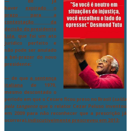
— de já
haver
expirado o
prazo para a
contestação da
decisão do presidente
Lula
, que foi um ato
jurídico perfeito e
não pode ser anulado
a bel-prazer do novo
presidente;
— de que
a sentença
italiana
de 1979,
mesmo descontado o
período em que o Cesare ficou preso no Brasil (
saída
pela tangente
que o relator Cezar Peluso inventou
em 2009 para não reconhecer que a prescrição já
ocorrera),
indiscutivelmente prescreveu em 2013
;