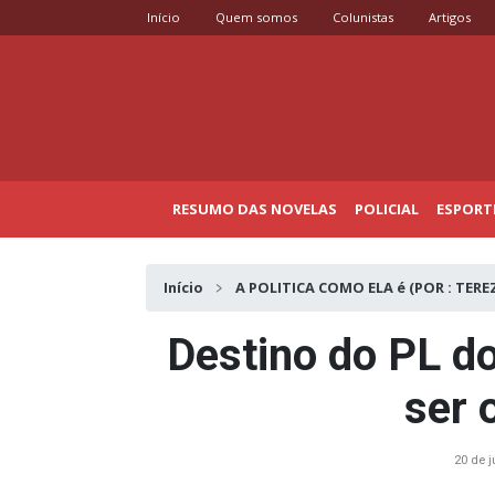
Início
Quem somos
Colunistas
Artigos
RESUMO DAS NOVELAS
POLICIAL
ESPORT
Início
A POLITICA COMO ELA é (POR : TERE
Destino do PL d
ser 
20 de 