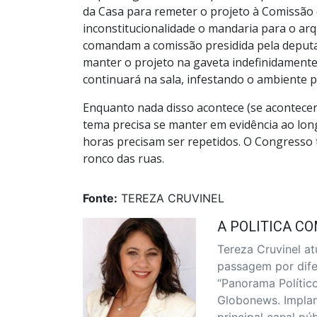
da Casa para remeter o projeto à Comissão 
inconstitucionalidade o mandaria para o arqu
comandam a comissão presidida pela deputad
manter o projeto na gaveta indefinidamente
continuará na sala, infestando o ambiente po
Enquanto nada disso acontece (se acontecer)
tema precisa se manter em evidência ao long
horas precisam ser repetidos. O Congresso 
ronco das ruas.
Fonte:
TEREZA CRUVINEL
A POLITICA CO
Tereza Cruvinel at
passagem por difer
“Panorama Político
Globonews. Implan