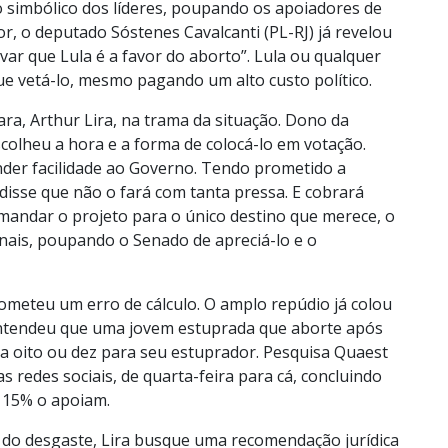
o simbólico dos líderes, poupando os apoiadores de
r, o deputado Sóstenes Cavalcanti (PL-RJ) já revelou
ar que Lula é a favor do aborto”. Lula ou qualquer
ue vetá-lo, mesmo pagando um alto custo político.
a, Arthur Lira, na trama da situação. Dono da
scolheu a hora e a forma de colocá-lo em votação.
ender facilidade ao Governo. Tendo prometido a
disse que não o fará com tanta pressa. E cobrará
mandar o projeto para o único destino que merece, o
onais, poupando o Senado de apreciá-lo e o
 cometeu um erro de cálculo. O amplo repúdio já colou
entendeu que uma jovem estuprada que aborte após
a oito ou dez para seu estuprador. Pesquisa Quaest
redes sociais, de quarta-feira para cá, concluindo
 15% o apoiam.
 do desgaste, Lira busque uma recomendação jurídica