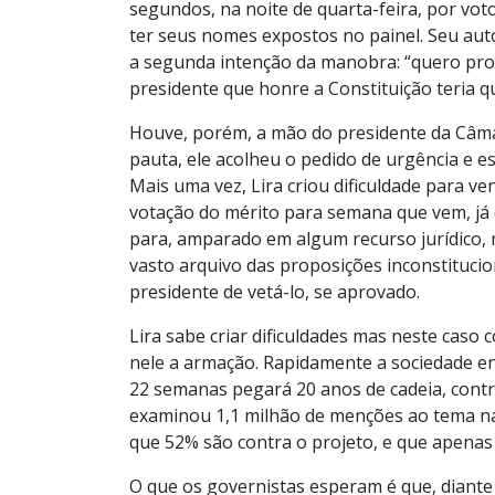
segundos, na noite de quarta-feira, por vot
ter seus nomes expostos no painel. Seu auto
a segunda intenção da manobra: “quero prov
presidente que honre a Constituição teria q
Houve, porém, a mão do presidente da Câmar
pauta, ele acolheu o pedido de urgência e e
Mais uma vez, Lira criou dificuldade para v
votação do mérito para semana que vem, já 
para, amparado em algum recurso jurídico, 
vasto arquivo das proposições inconstituci
presidente de vetá-lo, se aprovado.
Lira sabe criar dificuldades mas neste caso
nele a armação. Rapidamente a sociedade 
22 semanas pegará 20 anos de cadeia, contr
examinou 1,1 milhão de menções ao tema nas 
que 52% são contra o projeto, e que apenas
O que os governistas esperam é que, diante