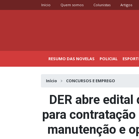
Início
Quem somos
Colunistas
Artigos
RESUMO DAS NOVELAS
POLICIAL
ESPORT
Início
CONCURSOS E EMPREGO
DER abre edital 
para contratação d
manutenção e o