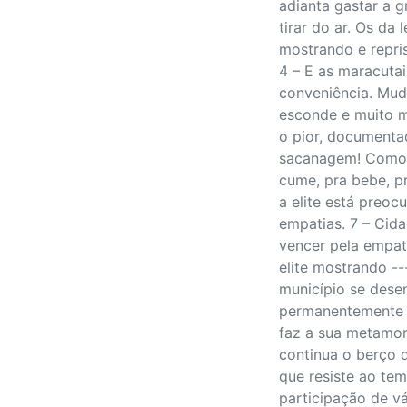
adianta gastar a g
tirar do ar. Os da
mostrando e repri
4 – E as maracuta
conveniência. Mu
esconde e muito 
o pior, documentad
sacanagem! Como di
cume, pra bebe, pr
a elite está preo
empatias. 7 – Cid
vencer pela empati
elite mostrando --
município se dese
permanentemente c
faz a sua metamor
continua o berço 
que resiste ao tem
participação de vá