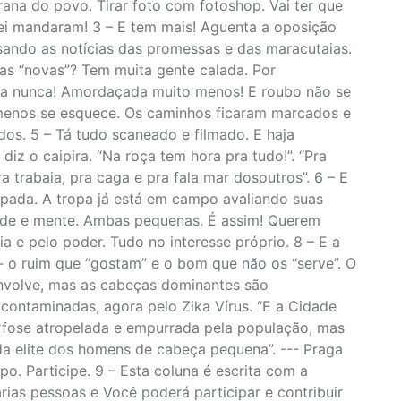
rana do povo. Tirar foto com fotoshop. Vai ter que
 lei mandaram! 3 – E tem mais! Aguenta a oposição
sando as notícias das promessas e das maracutaias.
ias “novas”? Tem muita gente calada. Por
da nunca! Amordaçada muito menos! E roubo não se
menos se esquece. Os caminhos ficaram marcados e
os. 5 – Tá tudo scaneado e filmado. E haja
z o caipira. “Na roça tem hora pra tudo!”. “Pra
a trabaia, pra caga e pra fala mar dosoutros”. 6 – E
cupada. A tropa já está em campo avaliando suas
ade e mente. Ambas pequenas. É assim! Querem
a e pelo poder. Tudo no interesse próprio. 8 – E a
- o ruim que “gostam” e o bom que não os “serve”. O
nvolve, mas as cabeças dominantes são
ontaminadas, agora pelo Zika Vírus. “E a Cidade
fose atropelada e empurrada pela população, mas
da elite dos homens de cabeça pequena”. --- Praga
po. Participe. 9 – Esta coluna é escrita com a
rias pessoas e Você poderá participar e contribuir