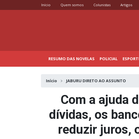
Início
Quem somos
Colunistas
Artigos
RESUMO DAS NOVELAS
POLICIAL
ESPORT
Início
JABURU DIRETO AO ASSUNTO
Com a ajuda d
dívidas, os banc
reduzir juros, 