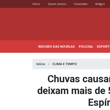
Início
Quem somos
Colunistas
Artigos
RESUMO DAS NOVELAS
POLICIAL
ESPORT
Início
CLIMA E TEMPO
Chuvas causam
deixam mais de 
Espír