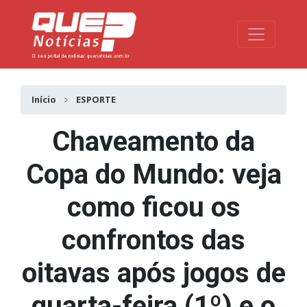
Toggle na
Início
ESPORTE
Chaveamento da
Copa do Mundo: veja
como ficou os
confrontos das
oitavas após jogos de
quarta-feira (1º) e o