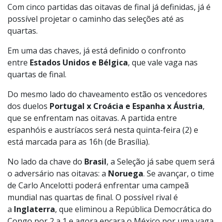
Com cinco partidas das oitavas de final já definidas, já é
possível projetar o caminho das seleções até as
quartas.
Em uma das chaves, já está definido o confronto
entre
Estados Unidos e Bélgica
, que vale vaga nas
quartas de final.
Do mesmo lado do chaveamento estão os vencedores
dos duelos
Portugal x Croácia e Espanha x Áustria
,
que se enfrentam nas oitavas. A partida entre
espanhóis e austríacos será nesta quinta-feira (2) e
está marcada para as 16h (de Brasília).
No lado da chave do
Brasil
, a Seleção já sabe quem será
o adversário nas oitavas: a
Noruega
. Se avançar, o time
de Carlo Ancelotti poderá enfrentar uma campeã
mundial nas quartas de final. O possível rival é
a
Inglaterra
, que eliminou a República Democrática do
Congo por 2 a 1 e agora encara o México por uma vaga