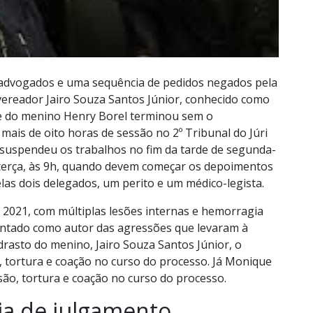
 advogados e uma sequência de pedidos negados pela
-vereador Jairo Souza Santos Júnior, conhecido como
te do menino Henry Borel terminou sem o
is de oito horas de sessão no 2º Tribunal do Júri
o suspendeu os trabalhos no fim da tarde de segunda-
 terça, às 9h, quando devem começar os depoimentos
las dois delegados, um perito e um médico-legista.
2021, com múltiplas lesões internas e hemorragia
pontado como autor das agressões que levaram à
rasto do menino, Jairo Souza Santos Júnior, o
o, tortura e coação no curso do processo. Já Monique
são, tortura e coação no curso do processo.
ia de julgamento