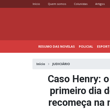
Início
Quem somos
Colunistas
Artigos
RESUMO DAS NOVELAS
POLICIAL
ESPORT
Início
JUDICIÁRIO
Caso Henry: o
primeiro dia 
recomeça na 