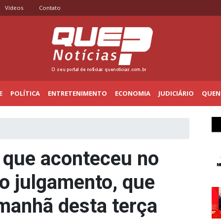
Vídeos
Contato
E
POLÍTICA
ENTRETENIMENTO
ECONOMIA
JUDICIÁRIO
QUENO
 que aconteceu no
do julgamento, que
manhã desta terça