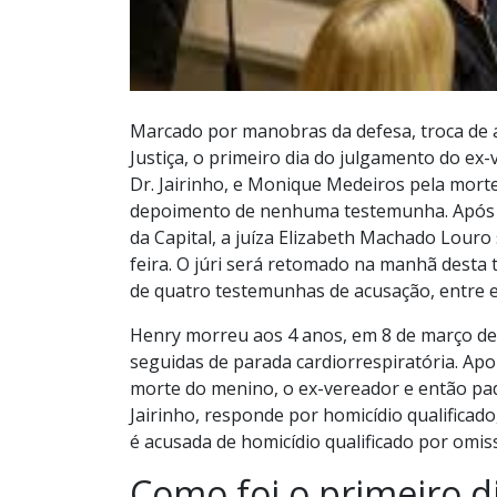
Marcado por manobras da defesa, troca de
Justiça, o primeiro dia do julgamento do ex
Dr. Jairinho, e Monique Medeiros pela mor
depoimento de nenhuma testemunha. Após ma
da Capital, a juíza Elizabeth Machado Lour
feira. O júri será retomado na manhã desta
de quatro testemunhas de acusação, entre e
Henry morreu aos 4 anos, em 8 de março de 
seguidas de parada cardiorrespiratória. A
morte do menino, o ex-vereador e então pad
Jairinho, responde por homicídio qualificad
é acusada de homicídio qualificado por omis
Como foi o primeiro d