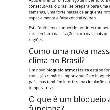
Após enfrentar um começo de inverno com t
consecutivas, o Brasil se prepara para uma 
semanas, uma forte massa de ar quente pro
especialmente a faixa central do país.
Este fenômeno, conhecido por interromper
característica da estação, trará dias mais q
regiões.
Como uma nova massa
clima no Brasil?
Um novo
bloqueio atmosférico
está se fo
transição climática importante. Este bloque
país, mas também interfere na circulação at
temperaturas.
O que é um bloqueio 
funciona?