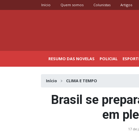
Início
Quem somos
Colunistas
Artigos
RESUMO DAS NOVELAS
POLICIAL
ESPORT
Início
CLIMA E TEMPO
Brasil se prepar
em ple
17 de 