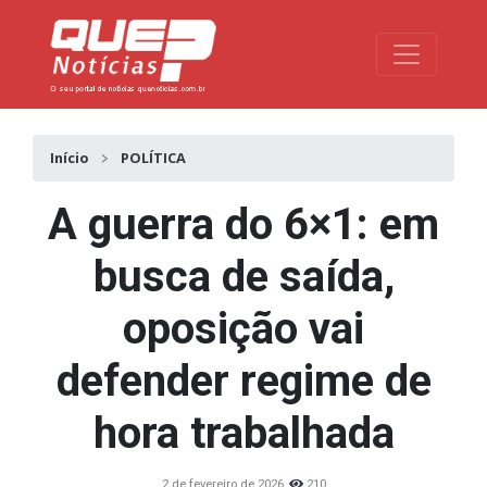
Toggle na
Início
POLÍTICA
A guerra do 6×1: em
busca de saída,
oposição vai
defender regime de
hora trabalhada
2 de fevereiro de 2026
210