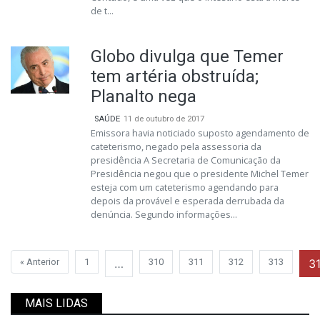
de t...
Globo divulga que Temer
tem artéria obstruída;
Planalto nega
SAÚDE
11 de outubro de 2017
Emissora havia noticiado suposto agendamento de
cateterismo, negado pela assessoria da
presidência A Secretaria de Comunicação da
Presidência negou que o presidente Michel Temer
esteja com um cateterismo agendando para
depois da provável e esperada derrubada da
denúncia. Segundo informações...
« Anterior
1
…
310
311
312
313
3
MAIS LIDAS