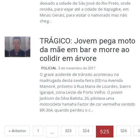
deixado a cidade de São José do Rio Preto, onde
residia, para viajar até a cidade de Itapagibe, em
Minas Gerais, para visitar o namorado mas não
cheg...
TRÁGICO: Jovem pega moto
da mãe em bar e morre ao
colidir em árvore
POLICIAL
3 de novembro de 2017
O grave acidente de trânsito aconteceu na
madrugada desta sexta-feira (03) na Avenida
Mamoré, próximo à Rua Maria de Lourdes, bairro
Igarapé, zona Leste de Porto Velho. O jovem
Jackson da Silva Batista, 26, pilotava uma
motocicleta Yamaha Factor de cor vermelha sentido
BR-364, quando perdeu o c...
« Anterior
1
…
523
524
525
526
5