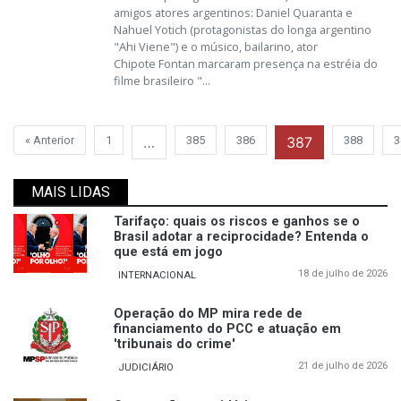
amigos atores argentinos: Daniel Quaranta e
Nahuel Yotich (protagonistas do longa argentino
"Ahi Viene") e o músico, bailarino, ator
Chipote Fontan marcaram presença na estréia do
filme brasileiro "...
« Anterior
1
…
385
386
387
388
3
MAIS LIDAS
Tarifaço: quais os riscos e ganhos se o
Brasil adotar a reciprocidade? Entenda o
que está em jogo
18 de julho de 2026
INTERNACIONAL
Operação do MP mira rede de
financiamento do PCC e atuação em
'tribunais do crime'
21 de julho de 2026
JUDICIÁRIO